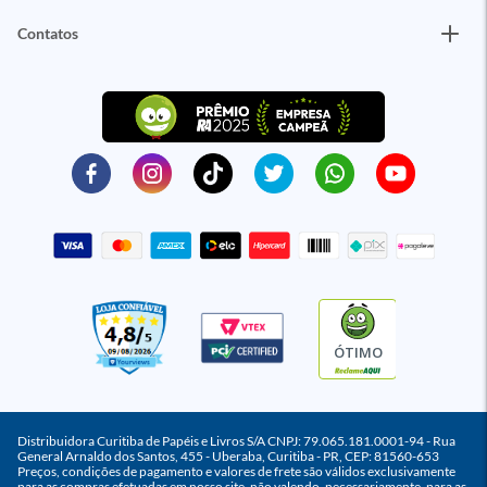
Contatos
ÓTIMO
Distribuidora Curitiba de Papéis e Livros S/A CNPJ: 79.065.181.0001-94 - Rua
General Arnaldo dos Santos, 455 - Uberaba, Curitiba - PR, CEP: 81560-653
Preços, condições de pagamento e valores de frete são válidos exclusivamente
para as compras efetuadas em nosso site, não valendo, necessariamente, para as