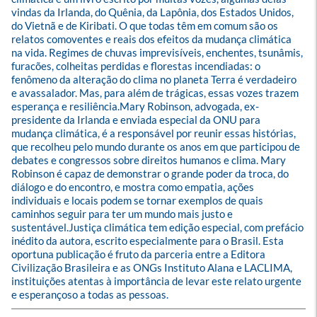
vindas da Irlanda, do Quênia, da Lapônia, dos Estados Unidos, 
do Vietnã e de Kiribati. O que todas têm em comum são os 
relatos comoventes e reais dos efeitos da mudança climática 
na vida. Regimes de chuvas imprevisíveis, enchentes, tsunâmis, 
furacões, colheitas perdidas e florestas incendiadas: o 
fenômeno da alteração do clima no planeta Terra é verdadeiro 
e avassalador. Mas, para além de trágicas, essas vozes trazem 
esperança e resiliência.Mary Robinson, advogada, ex-
presidente da Irlanda e enviada especial da ONU para 
mudança climática, é a responsável por reunir essas histórias, 
que recolheu pelo mundo durante os anos em que participou de 
debates e congressos sobre direitos humanos e clima. Mary 
Robinson é capaz de demonstrar o grande poder da troca, do 
diálogo e do encontro, e mostra como empatia, ações 
individuais e locais podem se tornar exemplos de quais 
caminhos seguir para ter um mundo mais justo e 
sustentável.Justiça climática tem edição especial, com prefácio 
inédito da autora, escrito especialmente para o Brasil. Esta 
oportuna publicação é fruto da parceria entre a Editora 
Civilização Brasileira e as ONGs Instituto Alana e LACLIMA, 
instituições atentas à importância de levar este relato urgente 
e esperançoso a todas as pessoas.