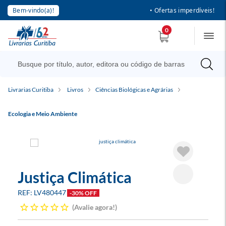
Bem-vindo(a)!
• Ofertas imperdíveis!
0
Livrarias Curitiba
Livros
Ciências Biológicas e Agrárias
Ecologia e Meio Ambiente
Justiça Climática
LV480447
-30% OFF
Avalie agora!