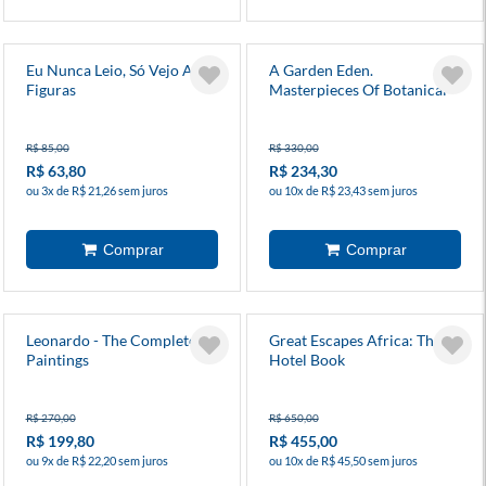
Eu Nunca Leio, Só Vejo As
A Garden Eden.
Figuras
Masterpieces Of Botanical
Illustration
R$ 85,00
R$ 330,00
R$ 63,80
R$ 234,30
ou 3x de R$ 21,26 sem juros
ou 10x de R$ 23,43 sem juros
Leonardo - The Complete
Great Escapes Africa: The
Paintings
Hotel Book
R$ 270,00
R$ 650,00
R$ 199,80
R$ 455,00
ou 9x de R$ 22,20 sem juros
ou 10x de R$ 45,50 sem juros