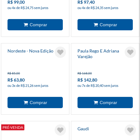
R$ 99,00
R$ 97,40
ou 4x de R$ 24,75 sem juros
ou 4x de R$ 24,35 sem juros
Nordeste - Nova Edição
Paula Rego E Adriana
Varejão
R$ 85,00
R$ 168,00
R$ 63,80
R$ 142,80
ou 3x de R$ 21,26 sem juros
ou 7x de R$ 20,40 sem juros
PRÉ-VENDA
Kaos
Gaudi