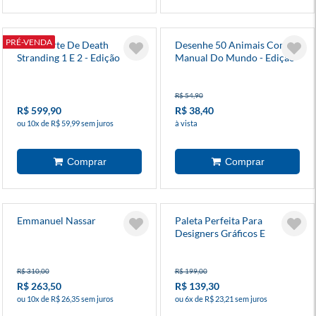
PRÉ-VENDA
Box A Arte De Death
Desenhe 50 Animais Com O
Stranding 1 E 2 - Edição
Manual Do Mundo - Edição
Limitada De Colecionador
Ampliada
R$ 54,90
R$ 599,90
R$ 38,40
ou 10x de R$ 59,99 sem juros
à vista
Emmanuel Nassar
Paleta Perfeita Para
Designers Gráficos E
Ilustradores
R$ 310,00
R$ 199,00
R$ 263,50
R$ 139,30
ou 10x de R$ 26,35 sem juros
ou 6x de R$ 23,21 sem juros