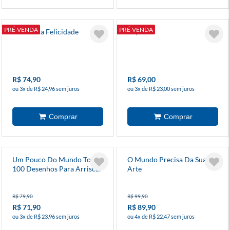
PRÉ-VENDA
PRÉ-VENDA
A Arte Da Felicidade
Eu, Rua!
R$ 74,90
R$ 69,00
ou 3x de R$ 24,96 sem juros
ou 3x de R$ 23,00 sem juros
Um Pouco Do Mundo Todo:
O Mundo Precisa Da Sua
100 Desenhos Para Arriscar
Arte
R$ 79,90
R$ 99,90
R$ 71,90
R$ 89,90
ou 3x de R$ 23,96 sem juros
ou 4x de R$ 22,47 sem juros