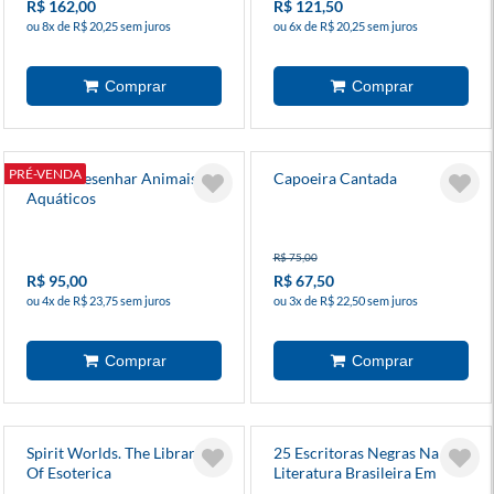
R$ 162,00
R$ 121,50
ou 8x de R$ 20,25 sem juros
ou 6x de R$ 20,25 sem juros
PRÉ-VENDA
Como Desenhar Animais
Capoeira Cantada
Aquáticos
R$ 75,00
R$ 95,00
R$ 67,50
ou 4x de R$ 23,75 sem juros
ou 3x de R$ 22,50 sem juros
Spirit Worlds. The Library
25 Escritoras Negras Na
Of Esoterica
Literatura Brasileira Em
Biopoemas Ilustrados