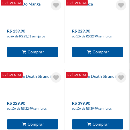
PRÉ-VENDA
PRÉ-VENDA
A Bíblia Do Mangá
Ghiblioteca
R$ 139,90
R$ 229,90
ou 6x de R$ 23,31 sem juros
ou 10x de R$ 22,99 sem juros
PRÉ-VENDA
PRÉ-VENDA
A Arte De Death Stranding
A Arte De Death Stranding 2
R$ 229,90
R$ 399,90
ou 10x de R$ 22,99 sem juros
ou 10x de R$ 39,99 sem juros