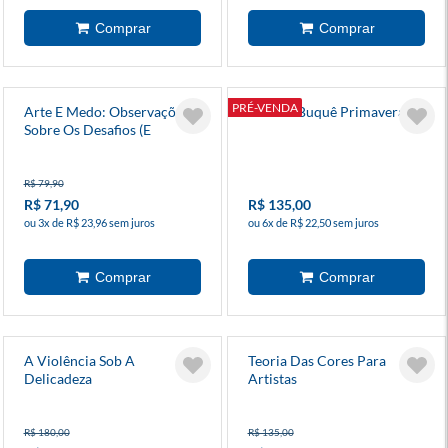
PRÉ-VENDA
Arte E Medo: Observações
O Livro Buquê Primavera
Sobre Os Desafios (E
Recompensas) De Fazer
Arte
R$ 79,90
R$ 71,90
R$ 135,00
ou 3x de R$ 23,96 sem juros
ou 6x de R$ 22,50 sem juros
A Violência Sob A
Teoria Das Cores Para
Delicadeza
Artistas
R$ 180,00
R$ 135,00