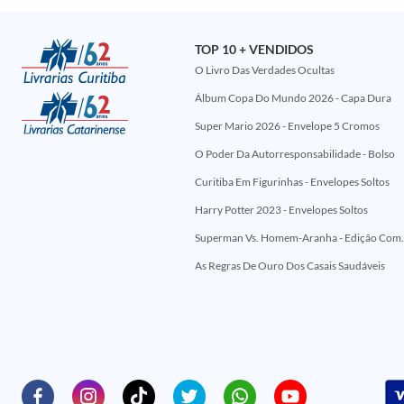
TOP 10 + VENDIDOS
O Livro Das Verdades Ocultas
Álbum Copa Do Mundo 2026 - Capa Dura
Super Mario 2026 - Envelope 5 Cromos
O Poder Da Autorresponsabilidade - Bolso
Curitiba Em Figurinhas - Envelopes Soltos
Harry Potter 2023 - Envelopes Soltos
Superman Vs. Homem-Aranha - Edi
As Regras De Ouro Dos Casais Saudáveis