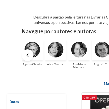
Descubra a paixão pela leitura nas Livrarias 
universos e perspectivas. Ler nos permite via
seu crescimento pessoal e profissional ou 
Navegue por autores e autoras
aqui para
Agatha Christie
Alice Oseman
Ana Maria
Augusto Cu
Machado
Mai
-24% OFF
Doces