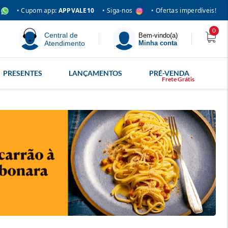
• Siga-nos
• Cupom app:
APPVALE10
• Ofertas imperdíveis!
0
Central de
Bem-vindo(a)
Atendimento
Minha conta
PRESENTES
LANÇAMENTOS
PRÉ-VENDA