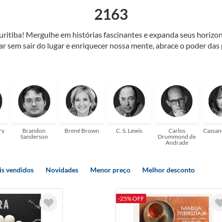
2163
Curitiba! Mergulhe em histórias fascinantes e expanda seus horiz
jar sem sair do lugar e enriquecer nossa mente, abrace o poder das
também mergulhe em histórias e passe um tempo no mundo da imagi
 ajudar a transformar a sua! Tenha certeza, temos o livro perfeito 
ry
Brandon
Brené Brown
C. S. Lewis
Carlos
Cassan
Sanderson
Drummond de
Andrade
s vendidos
Novidades
Menor preço
Melhor desconto
-25% OFF