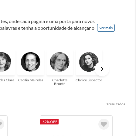
ontes, onde cada página é uma porta para novos
 palavras e tenha a oportunidade de alcançar o
Ver mais
nação! A leitura transforma vidas e estamos
para você!
dra Clare
Cecília Meireles
Charlotte
Clarice Lispector
Colleen Hoover
Brontë
3
-62% OFF