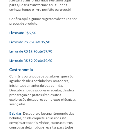
A leitura transforma vidas e estamos aqui
para ajudar a transformar a sua! Tenha
certeza, temos o livro perfeito para você!
Confira aqui algumas sugestões de títulos por
preços de produto:
Livros até R$ 9,90
Livros de R$ 9,90 até 19,90
Livros de R$ 19,90 até 39,90
Livros de R$ 39,90 até 59,90
Gastronomia
Culinária para todos os paladares, que irão
agradar desde a cozinheiros, amadores,
iniciantes e amantes da boa comida.
Descubra novos sabores e receitas, desde a
preparação de pratos simples até a
exploração de sabores complexos e técnicas
avançadas.
Bebidas:
Descubra o fascinante mundo das
bebidas, desde coquetéis clássicos até
cervejas artesanais, vinhos, sucos e outros,
com guias detalhados e receitas para todos