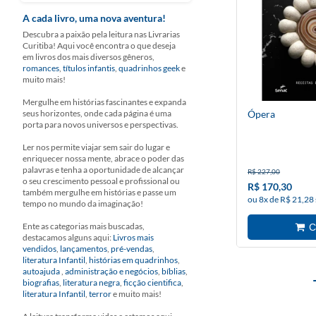
A cada livro, uma nova aventura!
Descubra a paixão pela leitura nas Livrarias
Curitiba! Aqui você encontra o que deseja
em livros dos mais diversos gêneros,
romances
,
títulos infantis
,
quadrinhos geek
e
muito mais!
Mergulhe em histórias fascinantes e expanda
seus horizontes, onde cada página é uma
Ópera
porta para novos universos e perspectivas.
Ler nos permite viajar sem sair do lugar e
enriquecer nossa mente, abrace o poder das
palavras e tenha a oportunidade de alcançar
R$ 227,00
o seu crescimento pessoal e profissional ou
R$ 170,30
também mergulhe em histórias e passe um
ou 8x de R$ 21,28
tempo no mundo da imaginação!
Ente as categorias mais buscadas,
destacamos alguns aqui:
Livros mais
vendidos
,
lançamentos
,
pré-vendas
,
literatura Infantil
,
histórias em quadrinhos
,
autoajuda
,
administração e negócios
,
bíblias
,
biografias
,
literatura negra
,
ficção cientifica
,
literatura Infantil
,
terror
e muito mais!