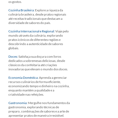
os gostos.
Cozinha Brasileira:
Explore a riqueza da
culinária brasileira, desde pratos regionais
até receitas tradicionais que destacam a
diversidade de sabores do país.
Cozinha Internacional e Regional:
Viaje pelo
mundo através da culinária, explorando
pratos icônicos de diferentes regiões e
descobrindo a autenticidade de sabores
globais.
Doces:
Satisfaça sua doçura com livros
dedicados a sobremesas deliciosas, desde
clássicos da confeitaria até criações
inovadoras que elevam o mundo dos doces.
Economia Doméstica:
Aprenda a gerenciar
recursos culinários de forma eficiente,
economizando tempo e dinheiro na cozinha,
enquanto mantém a qualidade e a
criatividade nas refeições.
Gastronomia:
Mergulhe nos fundamentos da
gastronomia, explorando técnicas de
preparo, combinações de sabores e a arte de
apresentar pratos de maneira irresistível.