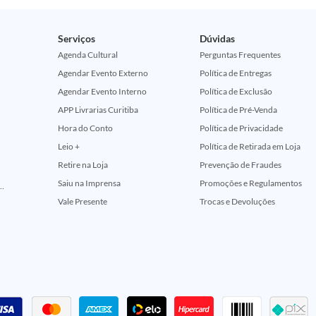
Serviços
Dúvidas
Agenda Cultural
Perguntas Frequentes
Agendar Evento Externo
Política de Entregas
Agendar Evento Interno
Política de Exclusão
APP Livrarias Curitiba
Política de Pré-Venda
Hora do Conto
Política de Privacidade
Leio +
Política de Retirada em Loja
Retire na Loja
Prevenção de Fraudes
Saiu na Imprensa
Promoções e Regulamentos
ção Comemorativa 50 Anos (Encontros Clássicos Dc E Marvel)
Vale Presente
Trocas e Devoluções