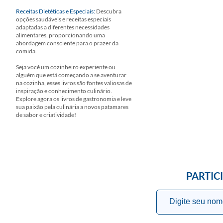
Receitas Dietéticas e Especiais:
Descubra
opções saudáveis e receitas especiais
adaptadas a diferentes necessidades
alimentares, proporcionando uma
abordagem consciente para o prazer da
comida.
Seja você um cozinheiro experiente ou
alguém que está começando a se aventurar
na cozinha, esses livros são fontes valiosas de
inspiração e conhecimento culinário.
Explore agora os livros de gastronomia e leve
sua paixão pela culinária a novos patamares
de sabor e criatividade!
PARTIC