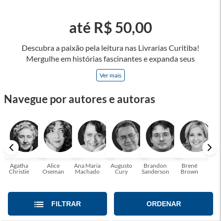
até R$ 50,00
Descubra a paixão pela leitura nas Livrarias Curitiba!
Mergulhe em histórias fascinantes e expanda seus
horizontes, onde cada página é uma porta para novos
Ver mais
universos e perspectivas. Ler nos permite viajar sem sair do
lugar e enriquecer nossa mente, abrace o poder das palavras
Navegue por autores e autoras
e tenha a oportunidade de alcançar o seu crescimento
pessoal e profissional ou também mergulhe em histórias e
passe um tempo no mundo da imaginação! A leitura
transforma vidas e estamos aqui para ajudar a transformar a
sua! Tenha certeza, temos o livro perfeito para você!
Agatha
Alice
Ana Maria
Augusto
Brandon
Brené
C. S
Christie
Oseman
Machado
Cury
Sanderson
Brown
FILTRAR
ORDENAR