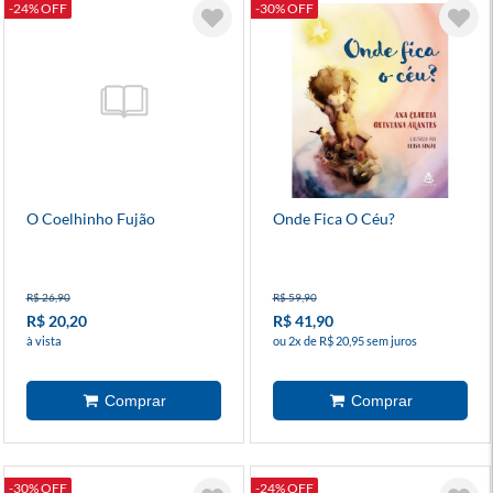
-24% OFF
-30% OFF
O Coelhinho Fujão
Onde Fica O Céu?
R$ 26,90
R$ 59,90
R$ 20,20
R$ 41,90
à vista
ou 2x de R$ 20,95 sem juros
-30% OFF
-24% OFF