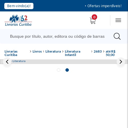
Bem-vindo(a)!
• Ofertas imperdíveis!
0
Livrarias
Livros
Literatura
Literatura
2683
até R$
Curitiba
Infantil
50,00