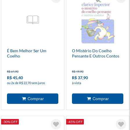
É Bem Melhor Ser Um
O Mistério Do Coelho
Coelho
Pensante E Outros Contos
R$ 64,90
R$ 49,90
R$ 45,40
R$ 37,90
ou 2x de R$ 22,70 sem juros
à vista
-30% OFF
-45% OFF