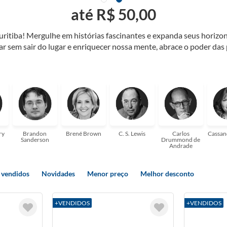
até R$ 50,00
Curitiba! Mergulhe em histórias fascinantes e expanda seus horiz
jar sem sair do lugar e enriquecer nossa mente, abrace o poder das
também mergulhe em histórias e passe um tempo no mundo da imagi
 ajudar a transformar a sua! Tenha certeza, temos o livro perfeito 
ry
Brandon
Brené Brown
C. S. Lewis
Carlos
Cassan
Sanderson
Drummond de
Andrade
 vendidos
Novidades
Menor preço
Melhor desconto
+VENDIDOS
+VENDIDOS