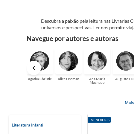
Descubra a paixão pela leitura nas Livrarias 
universos e perspectivas. Ler nos permite via
seu crescimento pessoal e profissional ou 
Navegue por autores e autoras
aqui para
Agatha Christie
Alice Oseman
Ana Maria
Augusto Cu
Machado
Mais
+VENDIDOS
Literatura Infantil