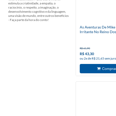
estimula a criatividade, a empatia, o
raciocínio, o respeito, a imaginação, o
desenvolvimento cognitivo e da linguagem,
uma visão de mundo, entre outros benefícios
- Faça parte da hora do conto!
As Aventuras De Mike
Irritante No Reino Do
Unicórnios
R$ 61,90
R$ 43,30
ou 2x de R$ 21,65 sem jur