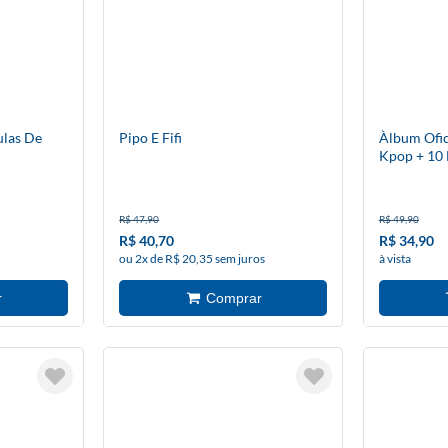
ulas De
Pipo E Fifi
Àlbum Ofic
Kpop + 10 
R$ 47,90
R$ 49,90
R$ 40,70
R$ 34,90
ou 2x de R$ 20,35 sem juros
à vista