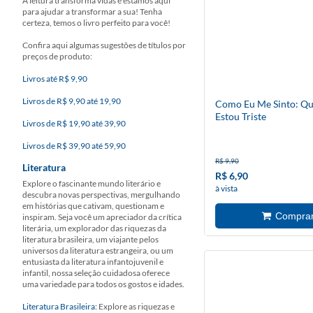
A leitura transforma vidas e estamos aqui
para ajudar a transformar a sua! Tenha
certeza, temos o livro perfeito para você!
Confira aqui algumas sugestões de títulos por
preços de produto:
Livros até R$ 9,90
Livros de R$ 9,90 até 19,90
Como Eu Me Sinto: Q
Estou Triste
Livros de R$ 19,90 até 39,90
Livros de R$ 39,90 até 59,90
R$ 9,90
Literatura
R$ 6,90
Explore o fascinante mundo literário e
à vista
descubra novas perspectivas, mergulhando
em histórias que cativam, questionam e
inspiram. Seja você um apreciador da crítica
literária, um explorador das riquezas da
literatura brasileira, um viajante pelos
universos da literatura estrangeira, ou um
entusiasta da literatura infantojuvenil e
infantil, nossa seleção cuidadosa oferece
uma variedade para todos os gostos e idades.
Literatura Brasileira:
Explore as riquezas e