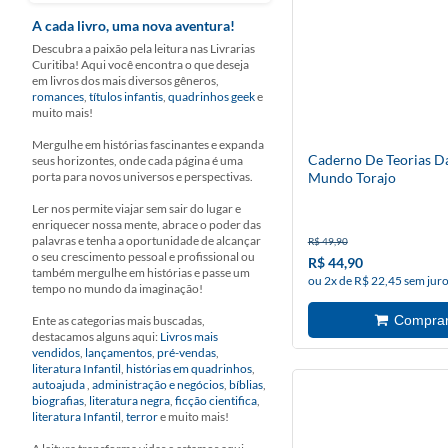
A cada livro, uma nova aventura!
Descubra a paixão pela leitura nas Livrarias
Curitiba! Aqui você encontra o que deseja
em livros dos mais diversos gêneros,
romances
,
títulos infantis
,
quadrinhos geek
e
muito mais!
Mergulhe em histórias fascinantes e expanda
Caderno De Teorias Da
seus horizontes, onde cada página é uma
porta para novos universos e perspectivas.
Mundo Torajo
Ler nos permite viajar sem sair do lugar e
enriquecer nossa mente, abrace o poder das
palavras e tenha a oportunidade de alcançar
R$ 49,90
o seu crescimento pessoal e profissional ou
R$ 44,90
também mergulhe em histórias e passe um
ou 2x de R$ 22,45 sem jur
tempo no mundo da imaginação!
Ente as categorias mais buscadas,
destacamos alguns aqui:
Livros mais
vendidos
,
lançamentos
,
pré-vendas
,
literatura Infantil
,
histórias em quadrinhos
,
autoajuda
,
administração e negócios
,
bíblias
,
biografias
,
literatura negra
,
ficção cientifica
,
literatura Infantil
,
terror
e muito mais!