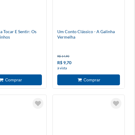
a Tocar E Sentir: Os
Um Conto Clássico - A Galinha
inhos
Vermelha
R$ 14,90
R$ 9,70
à vista