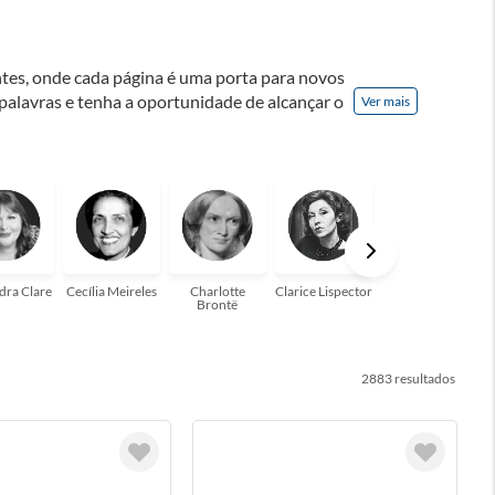
ontes, onde cada página é uma porta para novos
 palavras e tenha a oportunidade de alcançar o
Ver mais
nação! A leitura transforma vidas e estamos
para você!
dra Clare
Cecília Meireles
Charlotte
Clarice Lispector
Colleen Hoover
Brontë
2883