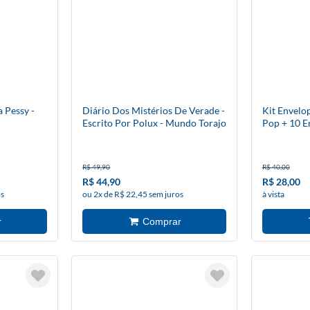
 Pessy -
Diário Dos Mistérios De Verade -
Kit Envelo
Escrito Por Polux - Mundo Torajo
Pop + 10 E
Figurinhas
R$ 49,90
R$ 40,00
R$ 44,90
R$ 28,00
os
ou 2x de R$ 22,45 sem juros
à vista