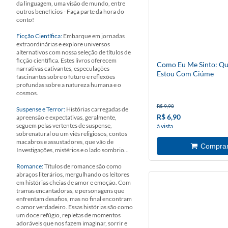
da linguagem, uma visão de mundo, entre
outros benefícios - Faça parte da hora do
conto!
Ficção Científica:
Embarque em jornadas
extraordinárias e explore universos
alternativos com nossa seleção de títulos de
ficção científica. Estes livros oferecem
Como Eu Me Sinto: Q
narrativas cativantes, especulações
Estou Com Ciúme
fascinantes sobre o futuro e reflexões
profundas sobre a natureza humana e o
cosmos.
R$ 9,90
Suspense e Terror:
Histórias carregadas de
R$ 6,90
apreensão e expectativas, geralmente,
seguem pelas vertentes de suspense,
à vista
sobrenatural ou um viés religiosos, contos
macabros e assustadores, que vão de
Investigações, mistérios e o lado sombrio...
Romance:
Títulos de romance são como
abraços literários, mergulhando os leitores
em histórias cheias de amor e emoção. Com
tramas encantadoras, e personagens que
enfrentam desafios, mas no final encontram
o amor verdadeiro. Essas histórias são como
um doce refúgio, repletas de momentos
adoráveis que nos fazem imaginar, sorrir e