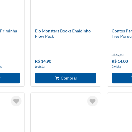
 Priminha
Elo Monsters Books Enaldinho -
Contos Par
s
Flow Pack
Três Porqu
R$ 69,90
R$ 14,90
R$ 14,00
os
à vista
à vista