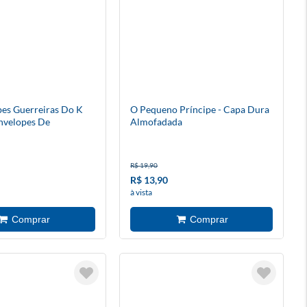
pes Guerreiras Do K
O Pequeno Príncipe - Capa Dura
nvelopes De
Almofadada
R$ 19,90
R$ 13,90
à vista