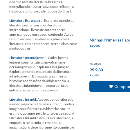
diversidades da literatura brasileira,
mergulhando nas narrativas que refletem a
história, a cultura e a identidade do Brasil.
Literatura Estrangeira:
Explore o mundo da
literatura estrangeira ou literatura
internacional, livros de autores norte-
americanos ou europeus, contendo títulos
renomados de mais diversos gêneros da
Minhas Primeiras Fab
literatura, como romances, terror, clássicos e
Esopo
muitos outros!
Literatura Infantojuvenil:
Cative jovens
leitores com narrativas envolventes e
R$ 28,00
personagens que inspiram a imaginação.
R$ 9,80
Explore o mundo encantado da literatura
à vista
infantojuvenil. Da magia das primeiras
histórias aos desafios da adolescência, a
literatura infantojuvenil é uma porta de
entrada para o amor pelos livros.
Literatura Infantil:
Aos pequenos leitores o
mundo mágico da literatura infantil, onde a
imaginação floresce e as histórias são um
estimulo ao amor pela leitura desde cedo. A
Literatura Infantil estimula a criatividade, a
empatia, o raciocínio, o respeito, a
imaginação, o desenvolvimento cognitivo e