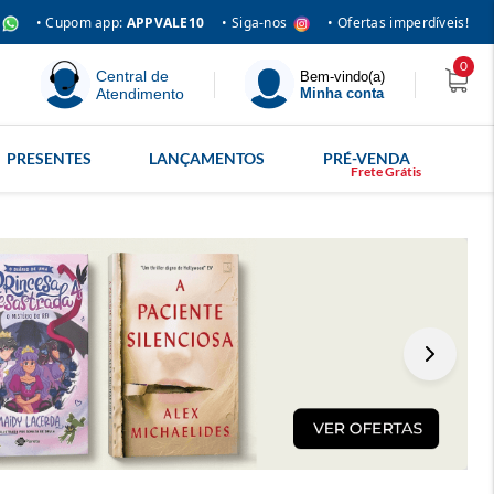
• Siga-nos
• Cupom app:
APPVALE10
• Ofertas imperdíveis!
0
Central de
Bem-vindo(a)
Atendimento
Minha conta
PRESENTES
LANÇAMENTOS
PRÉ-VENDA