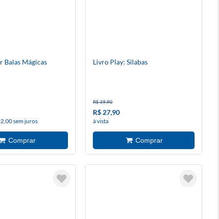
 Balas Mágicas
Livro Play: Sílabas
R$ 39,90
R$ 27,90
22,00 sem juros
à vista