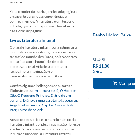
suspirar.
Sinta o poder da escrita, onde cada página é
uma porta para novas experiências e
conhecimentos. A literatura é um tesouro
infinito, aguardando para ser descoberto a
cada virar de página!
Banho Lúdico: Peixe
Livros Literatura Infantil
Obras de literatura infantil para estimular a
mente dos jovens leitores, e os iniciar neste
fantástico mundo dos livros, pois o contato
R$ 16,90
com a literatura infantil desde cedo
R$ 11,80
incentiva, a criatividade, a empatia, o
raciocínio, a imaginação e o
à vista
desenvolvimento do senso crítico.
Confira algumas indicações de autores e
títulos infantis:
livros para bebê
,
O Homem-
Cão
,
O Pequeno Príncipe
,
Diário de um
banana
,
Diário de uma garota nada popular
,
Angelina Purpurina
,
Capitão Cueca
,
Todd
Parr
,
Livros de colorir
.
Aos pequenos leitores o mundo mágico da
literatura infantil, onde a imaginação floresce
e as histórias são um estimulo ao amor pela
leitura desde cedo. A Literatura Infantil