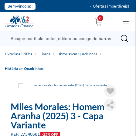
Bem-vindo(a)!
• Ofertas imperdíveis!
0
Livrarias Curitiba
Livros
Histórias em Quadrinhos
História em Quadrinhos
Miles Morales: Homem-
Aranha (2025) 3 - Capa
Variante
LV540581
-25% OFF