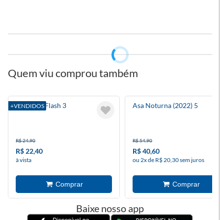
Quem viu comprou também
Absolute Flash 3
Asa Noturna (2022) 5
+VENDIDOS
R$ 24,90
R$ 54,90
R$ 22,40
R$ 40,60
à vista
ou 2x de R$ 20,30 sem juros
Baixe nosso app