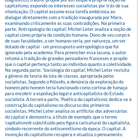
capitalismo, expondo os interesses socialistas por trás de sua 
vilanização. O capital assume essa tarefa ambiciosa ao 
dialogar diretamente com a tradição inaugurada por Marx, 
examinando criticamente as suas contradições. Na primeira 
parte, 'Antropologia do capital', Michel Leter analisa a noção de 
capital como própria da condição humana. Dono de seu corpo e 
de suas faculdades, o ser humano seria, por natureza, um ser 
dotado de capital - um pressuposto antropológico que foi 
ignorado pela academia. Para preencher essa lacuna, o autor 
retoma a tradição de grandes pensadores franceses e propõe 
que o capital pertença tanto ao indivíduo quanto à coletividade. 
Na segunda parte, 'Sociologia do capital', Michel Leter revisita 
a gênese da teoria da luta de classes, apropriada pelos 
socialistas. Segundo o filósofo, a denúncia da exploração do 
homem pelo homem teria funcionado como cortina de fumaça 
para encobrir a espoliação legal e anticapitalista do Estado 
socialista. A terceira parte, 'Poética do capitalismo', dedica-se à 
construção do capitalismo no discurso dos primeiros 
socialistas. Michel Leter analisa os artifícios dos adversários 
do capital e demonstra, a título de exemplo, que o termo 
'capitalismo'é substituído pela figura caricatural do capitalista, 
símbolo recorrente do antissemitismo da época. O capital: A 
invenção do capitalismo recupera e atualiza o pensamento 