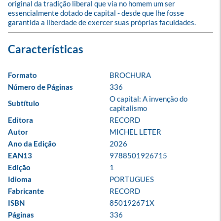
original da tradição liberal que via no homem um ser 
essencialmente dotado de capital - desde que lhe fosse 
garantida a liberdade de exercer suas próprias faculdades.
Formato
BROCHURA
Número de Páginas
336
O capital: A invenção do 
Subtítulo
capitalismo
Editora
RECORD
Autor
MICHEL LETER
Ano da Edição
2026
EAN13
9788501926715
Edição
1
Idioma
PORTUGUES
Fabricante
RECORD
ISBN
850192671X
Páginas
336