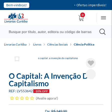
Bem-vindo(a)!
• Ofertas imperdíveis!
0
Livrarias Curitiba
Livros
Ciências Sociais
Ciência Política
O Capital: A Invenção Do
Capitalismo
LV553642
-10% OFF
Avalie agora!
R$ 149,90