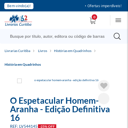
Bem-vindo(a)!
• Ofertas imperdíveis!
0
Livrarias Curitiba
Livros
Histórias em Quadrinhos
História em Quadrinhos
O Espetacular Homem-
Aranha - Edição Definitiva
16
LV544145
-25% OFF