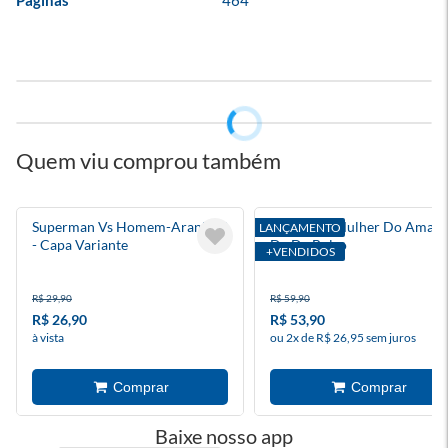
Páginas
464
Quem viu comprou também
Superman Vs Homem-Aranha 3
Supergirl: Mulher Do Amanh
LANÇAMENTO
- Capa Variante
Dc De Bolso
+VENDIDOS
R$ 29,90
R$ 59,90
R$ 26,90
R$ 53,90
à vista
ou 2x de R$ 26,95 sem juros
Baixe nosso app