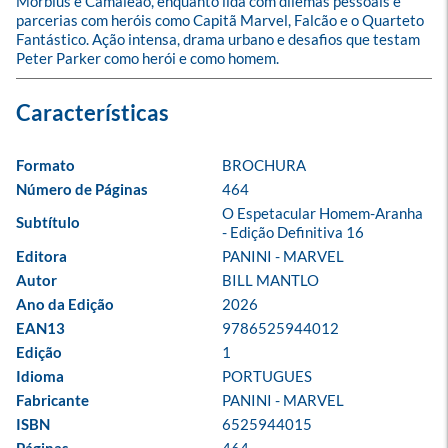
Morbius e Camaleão, enquanto lida com dilemas pessoais e 
parcerias com heróis como Capitã Marvel, Falcão e o Quarteto 
Fantástico. Ação intensa, drama urbano e desafios que testam 
Peter Parker como herói e como homem.
Formato
BROCHURA
Número de Páginas
464
O Espetacular Homem-Aranha 
Subtítulo
- Edição Definitiva 16
Editora
PANINI - MARVEL
Autor
BILL MANTLO
Ano da Edição
2026
EAN13
9786525944012
Edição
1
Idioma
PORTUGUES
Fabricante
PANINI - MARVEL
ISBN
6525944015