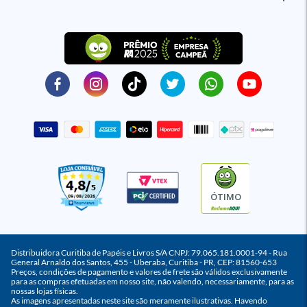
ÓTIMO
Distribuidora Curitiba de Papéis e Livros S/A CNPJ: 79.065.181.0001-94 - Rua
General Arnaldo dos Santos, 455 - Uberaba, Curitiba - PR, CEP: 81560-653
Preços, condições de pagamento e valores de frete são válidos exclusivamente
para as compras efetuadas em nosso site, não valendo, necessariamente, para as
nossas lojas físicas.
As imagens apresentadas neste site são meramente ilustrativas. Havendo