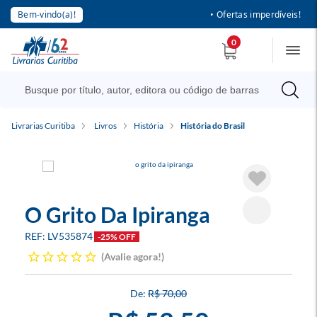
Bem-vindo(a)!
• Ofertas imperdíveis!
0
Livrarias Curitiba
Livros
História
História do Brasil
O Grito Da Ipiranga
LV535874
-25% OFF
Avalie agora!
R$ 70,00