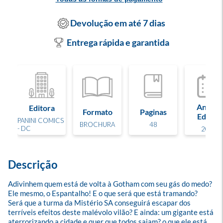
Devolução em até 7 dias
Entrega rápida e garantida
Ano de
Editora
Formato
Paginas
Edição
PANINI COMICS
BROCHURA
48
- DC
2025
Descrição
Adivinhem quem está de volta à Gotham com seu gás do medo? 
Ele mesmo, o Espantalho! E o que será que está tramando? 
Será que a turma da Mistério SA conseguirá escapar dos 
terríveis efeitos deste malévolo vilão? E ainda: um gigante está 
aterrorizando a cidade e quer que todos saiam? o que ele está 