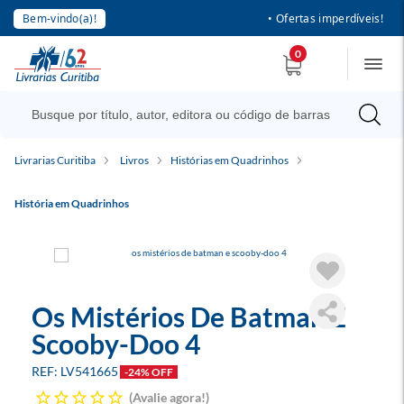
Bem-vindo(a)!
• Ofertas imperdíveis!
0
Livrarias Curitiba
Livros
Histórias em Quadrinhos
História em Quadrinhos
Os Mistérios De Batman E
Scooby-Doo 4
LV541665
-24% OFF
Avalie agora!