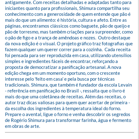
antigamente. Com receitas detalhadas e adaptadas tanto para 
iniciantes quanto para profissionais, Shimura compartilha seu 
conhecimento com a generosidade de quem entende que pão é 
mais do que um alimento: é história, cultura e afeto. Entre as 
páginas, encontramos clássicos como baguete, pão de queijo e 
pão de torresmo, mas também criações para surpreender, como 
o pão de figo e a trança de amêndoas e nozes.  Outro destaque 
da nova edição é o visual. O projeto gráfico traz fotografias que 
fazem qualquer um querer correr para a cozinha.  Cada receita 
foi pensada para ser reproduzida em casa, utilizando utensílios 
simples e ingredientes fáceis de encontrar, reforçando a 
proposta de democratizar a panificação artesanal. A nova 
edição chega em um momento oportuno, com o crescente 
interesse pelo 'feito em casa' e pela busca por técnicas 
tradicionais. Shimura, que também é fundador da escola Levain 
- referência em panificação no Brasil -, ressalta que o livro é 
mais do que uma coletânea de receitas. Além das receitas, o 
autor traz dicas valiosas para quem quer acertar de primeira - 
da escolha dos ingredientes à temperatura ideal do forno. 
Prepare o avental, ligue o forno e venha descobrir os segredos 
de Rogério Shimura para transformar farinha, água e fermento 
em obras de arte.