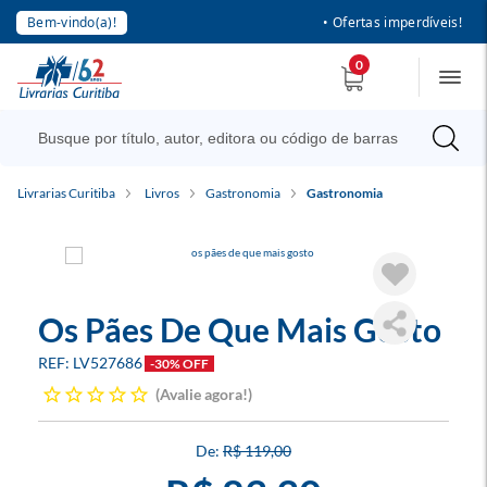
Bem-vindo(a)!
• Ofertas imperdíveis!
0
Livrarias Curitiba
Livros
Gastronomia
Gastronomia
Os Pães De Que Mais Gosto
LV527686
-30% OFF
Avalie agora!
R$ 119,00