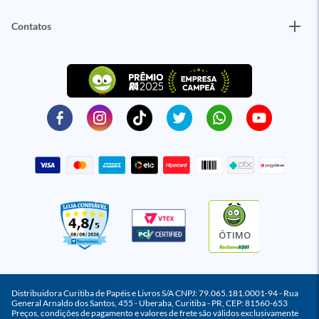
Contatos
ÓTIMO
Distribuidora Curitiba de Papéis e Livros S/A CNPJ: 79.065.181.0001-94 - Rua
General Arnaldo dos Santos, 455 - Uberaba, Curitiba - PR, CEP: 81560-653
Preços, condições de pagamento e valores de frete são válidos exclusivamente