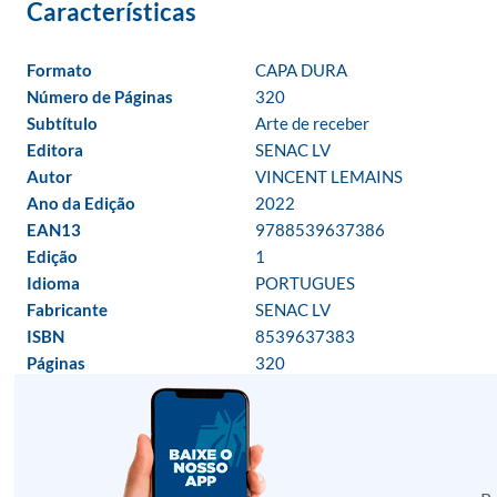
Formato
CAPA DURA
Número de Páginas
320
Subtítulo
Arte de receber
Editora
SENAC LV
Autor
VINCENT LEMAINS
Ano da Edição
2022
EAN13
9788539637386
Edição
1
Idioma
PORTUGUES
Fabricante
SENAC LV
ISBN
8539637383
Páginas
320