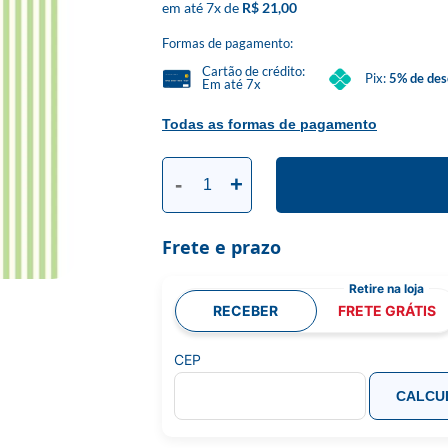
7
x
R$ 21,00
Formas de pagamento:
Cartão de crédito:
Pix:
5% de des
Em até 7x
Todas as formas de pagamento
-
+
Frete e prazo
RECEBER
FRETE GRÁTIS
CEP
CALCU