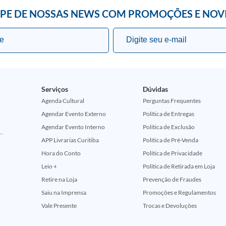
IPE DE NOSSAS NEWS COM PROMOÇÕES E NOV
Serviços
Dúvidas
Agenda Cultural
Perguntas Frequentes
Agendar Evento Externo
Política de Entregas
Agendar Evento Interno
Política de Exclusão
ção Comemorativa 50 Anos (Encontros Clássicos Dc E Marvel)
APP Livrarias Curitiba
Política de Pré-Venda
Hora do Conto
Política de Privacidade
Leio +
Política de Retirada em Loja
Retire na Loja
Prevenção de Fraudes
Saiu na Imprensa
Promoções e Regulamentos
Vale Presente
Trocas e Devoluções