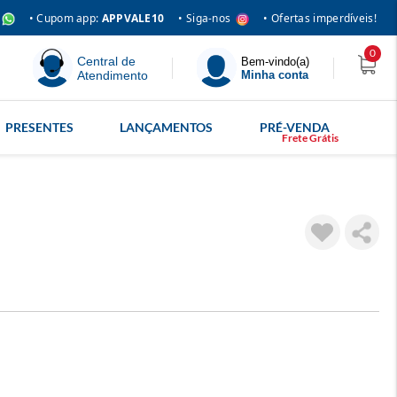
• Siga-nos
• Cupom app:
APPVALE10
• Ofertas imperdíveis!
0
Central de
Bem-vindo(a)
Atendimento
Minha conta
PRESENTES
LANÇAMENTOS
PRÉ-VENDA