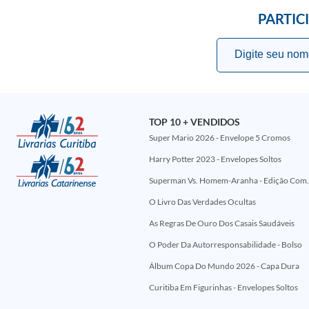
PARTIC
TOP 10 + VENDIDOS
Super Mario 2026 - Envelope 5 Cromos
Harry Potter 2023 - Envelopes Soltos
Superman Vs. Homem-Aranha - Edi
O Livro Das Verdades Ocultas
As Regras De Ouro Dos Casais Saudáveis
O Poder Da Autorresponsabilidade - Bolso
Álbum Copa Do Mundo 2026 - Capa Dura
Curitiba Em Figurinhas - Envelopes Soltos