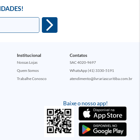
IDADES!
Institucional
Contatos
Nossas Lojas
SAC 4020-9697
Quem Somos
WhatsApp (41) 3330-5191
Trabalhe Conosco
atendimento@livrariascuritiba.com.br
Baixe o nosso app!