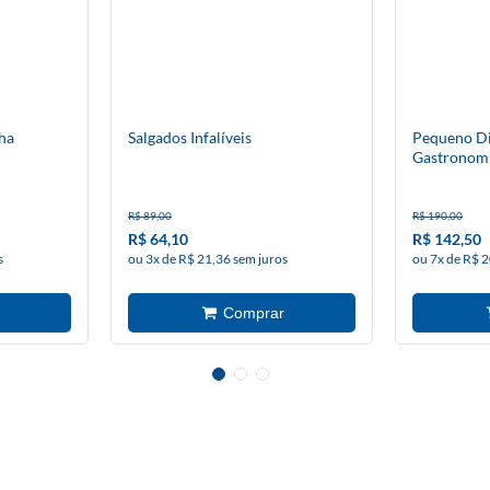
ha
Salgados Infalíveis
Pequeno Di
Gastronom
R$ 89,00
R$ 190,00
R$ 64,10
R$ 142,50
s
ou 3x de R$ 21,36 sem juros
ou 7x de R$ 2