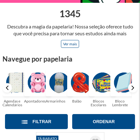
1345
Descubra a magia da papelaria! Nossa seleção oferece tudo
que você precisa para tornar seus estudos ainda mais
inspiradores e produtos que tornarão sua rotina profissional
Ver mais
mais eficiente e agradável. Abrace a arte de escrever,
desenhar, planejar e criar. Seja parte dessa jornada repleta de
Navegue por papelaria
cores, ideias e possibilidades. Tenha certeza, temos a
papelaria ideal para tornar sua rotina mais inspiradora e
encantadora! Seja para estudantes em busca do material
perfeito para suas aulas, profissionais que buscam organizar
seus escritórios, temos tudo que você precisa!
Agendas e
Apontadores
Armarinhos
Balão
Blocos
Bloco
Bol
Calendários
Escolares
Lembrete
Moc
FILTRAR
ORDENAR
TÁ BARATO