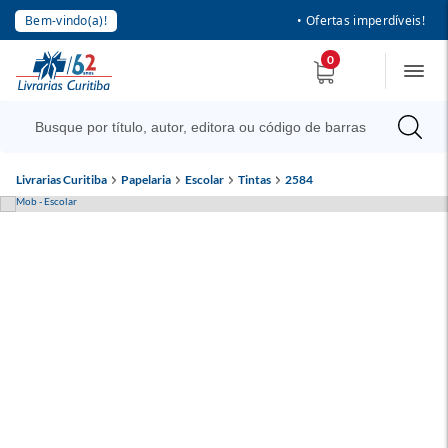
Bem-vindo(a)!
• Ofertas imperdíveis!
0
Livrarias Curitiba
Papelaria
Escolar
Tintas
2584