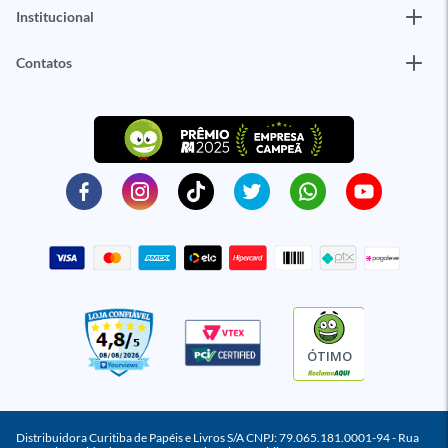
Institucional
Contatos
ÓTIMO
Distribuidora Curitiba de Papéis e Livros S/A CNPJ: 79.065.181.0001-94 - Rua