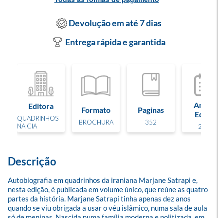
Devolução em até 7 dias
Entrega rápida e garantida
Ano de
Editora
Formato
Paginas
Edição
QUADRINHOS
BROCHURA
352
NA CIA
2007
Descrição
Autobiografia em quadrinhos da iraniana Marjane Satrapi e, 
nesta edição, é publicada em volume único, que reúne as quatro 
partes da história. Marjane Satrapi tinha apenas dez anos 
quando se viu obrigada a usar o véu islâmico, numa sala de aula 
só de meninas. Nascida numa família moderna e politizada, em 