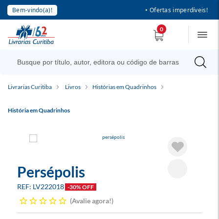
Bem-vindo(a)!
• Ofertas imperdíveis!
0
Livrarias Curitiba
Livros
Histórias em Quadrinhos
História em Quadrinhos
Persépolis
LV222018
-30% OFF
Avalie agora!