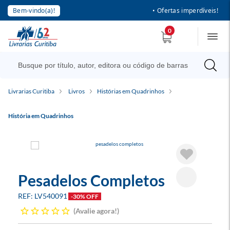
Bem-vindo(a)!
• Ofertas imperdíveis!
0
Livrarias Curitiba
Livros
Histórias em Quadrinhos
História em Quadrinhos
Pesadelos Completos
LV540091
-30% OFF
Avalie agora!