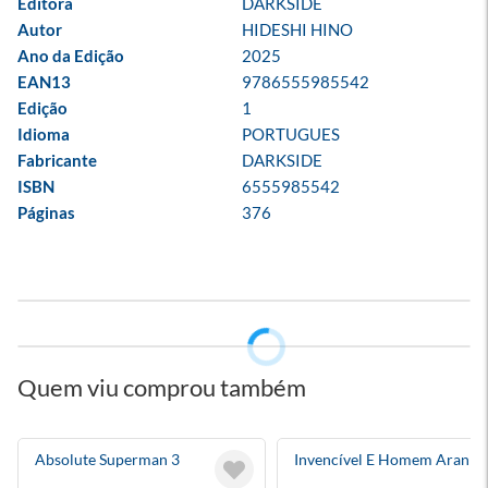
Editora
DARKSIDE
Autor
HIDESHI HINO
Ano da Edição
2025
EAN13
9786555985542
Edição
1
Idioma
PORTUGUES
Fabricante
DARKSIDE
ISBN
6555985542
Páginas
376
Quem viu comprou também
Absolute Superman 3
Invencível E Homem Aranha