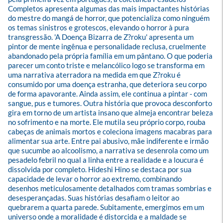
Completos apresenta algumas das mais impactantes histórias 
do mestre do mangá de horror, que potencializa como ninguém 
os temas sinistros e grotescos, elevando o horror à pura 
transgressão. 'A Doença Bizarra de Z?roku' apresenta um 
pintor de mente ingênua e personalidade reclusa, cruelmente 
abandonado pela própria família em um pântano. O que poderia 
parecer um conto triste e melancólico logo se transforma em 
uma narrativa aterradora na medida em que Z?roku é 
consumido por uma doença estranha, que deteriora seu corpo 
de forma apavorante. Ainda assim, ele continua a pintar - com 
sangue, pus e tumores. Outra história que provoca desconforto 
gira em torno de um artista insano que almeja encontrar beleza 
no sofrimento e na morte. Ele mutila seu próprio corpo, rouba 
cabeças de animais mortos e coleciona imagens macabras para 
alimentar sua arte. Entre pai abusivo, mãe indiferente e irmão 
que sucumbe ao alcoolismo, a narrativa se desenrola como um 
pesadelo febril no qual a linha entre a realidade e a loucura é 
dissolvida por completo. Hideshi Hino se destaca por sua 
capacidade de levar o horror ao extremo, combinando 
desenhos meticulosamente detalhados com tramas sombrias e 
desesperançadas. Suas histórias desafiam o leitor ao 
quebrarem a quarta parede. Subitamente, emergimos em um 
universo onde a moralidade é distorcida e a maldade se 