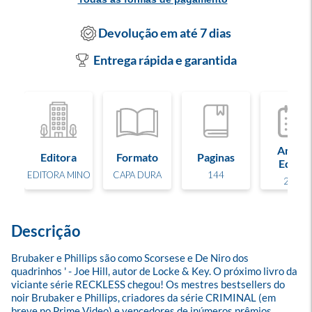
Devolução em até 7 dias
Entrega rápida e garantida
Ano de
Editora
Formato
Paginas
Edição
EDITORA MINO
CAPA DURA
144
2024
Descrição
Brubaker e Phillips são como Scorsese e De Niro dos 
quadrinhos ' - Joe Hill, autor de Locke & Key. O próximo livro da 
viciante série RECKLESS chegou! Os mestres bestsellers do 
noir Brubaker e Phillips, criadores da série CRIMINAL (em 
breve no Prime Video) e vencedores de inúmeros prêmios 