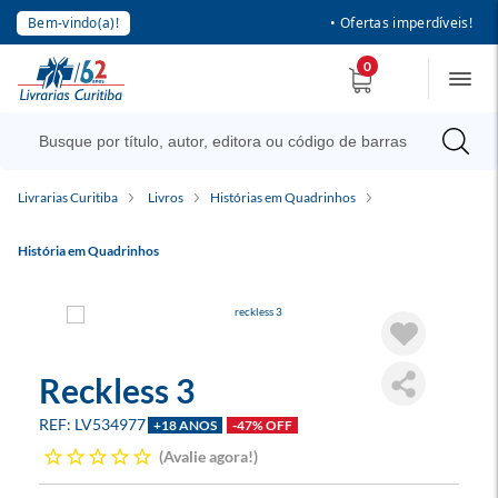
Bem-vindo(a)!
• Ofertas imperdíveis!
0
Livrarias Curitiba
Livros
Histórias em Quadrinhos
História em Quadrinhos
Reckless 3
LV534977
+18 ANOS
-47% OFF
Avalie agora!