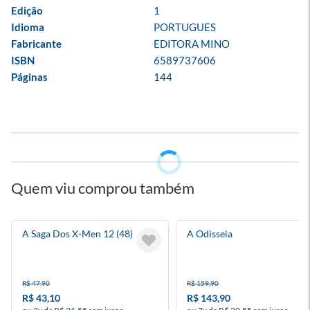
Edição
1
Idioma
PORTUGUES
Fabricante
EDITORA MINO
ISBN
6589737606
Páginas
144
Quem viu comprou também
A Saga Dos X-Men 12 (48)
A Odisseia
R$ 47,90
R$ 159,90
R$ 43,10
R$ 143,90