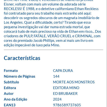
Eisner, voltam com mais um volume da adorada série 
RECKLESS! É 1988, e o detetive californiano Ethan Reckless 
foi contratado para seu trabalho mais estranho até aqui: 
descobrir os segredos obscuros de um magnata imobiliário de 
Los Angeles. Qual a dificuldade, certo? Tirando que essa 
pequena investigação vai dar numa estrada mortal, que 
colocará tudo de mais precioso na vida de Ethan em risco... Dos 
criadores de PULP, FATALE, VERÃO CRUEL e CRIMINAL, com 
cores do premiado Jacob Phillips, vem aí mais um livro em 
edição impecável de luxo pela Mino.
Formato
CAPA DURA
Número de Páginas
144
Subtítulo
MORTE AOS MONSTROS
Editora
EDITORA MINO
Autor
ED BRUBAKER
Ano da Edição
2024
EAN13
9786589737605