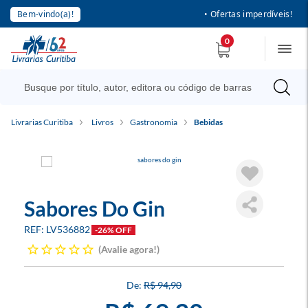
Bem-vindo(a)!
• Ofertas imperdíveis!
0
Livrarias Curitiba
Livros
Gastronomia
Bebidas
Sabores Do Gin
LV536882
-26% OFF
Avalie agora!
R$ 94,90