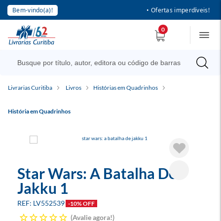
Bem-vindo(a)!
• Ofertas imperdíveis!
0
Livrarias Curitiba
Livros
Histórias em Quadrinhos
História em Quadrinhos
Star Wars: A Batalha De
Jakku 1
LV552539
-10% OFF
Avalie agora!