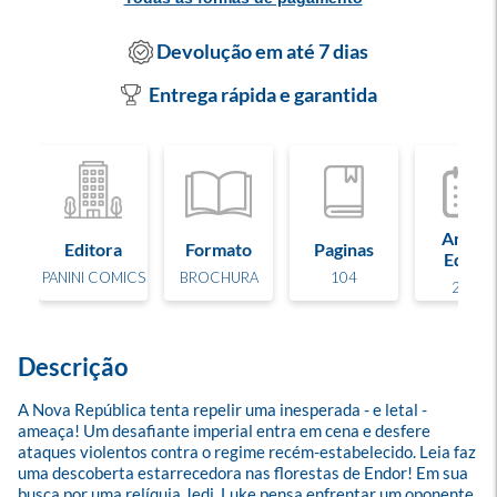
Devolução em até 7 dias
Entrega rápida e garantida
Ano de
Editora
Formato
Paginas
Edição
PANINI COMICS
BROCHURA
104
2026
Descrição
A Nova República tenta repelir uma inesperada - e letal - 
ameaça! Um desafiante imperial entra em cena e desfere 
ataques violentos contra o regime recém-estabelecido. Leia faz 
uma descoberta estarrecedora nas florestas de Endor! Em sua 
busca por uma relíquia Jedi, Luke pensa enfrentar um oponente 