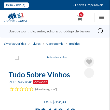
Bem-vindo(a)!
• Ofertas imperdíveis!
0
Livrarias Curitiba
Livros
Gastronomia
Bebidas
Tudo Sobre Vinhos
LV497848
-30% OFF
Avalie agora!
R$ 158,00