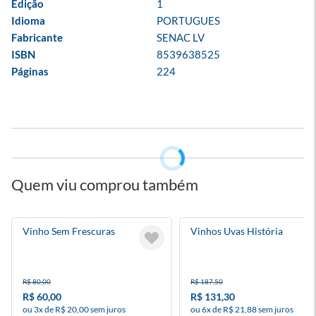
Edição
1
Idioma
PORTUGUES
Fabricante
SENAC LV
ISBN
8539638525
Páginas
224
Quem viu comprou também
Vinho Sem Frescuras
Vinhos Uvas História
R$ 80,00
R$ 187,50
R$ 60,00
R$ 131,30
ou 3x de R$ 20,00 sem juros
ou 6x de R$ 21,88 sem juros