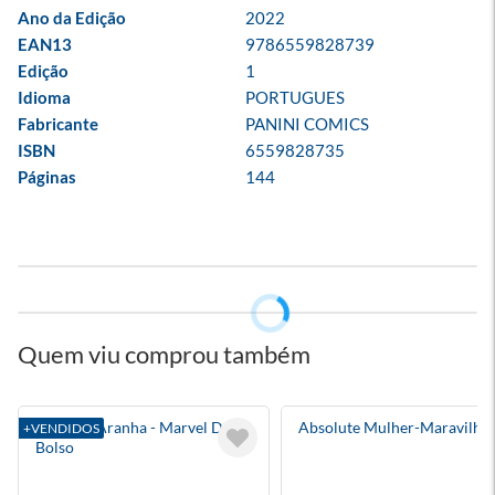
Ano da Edição
2022
EAN13
9786559828739
Edição
1
Idioma
PORTUGUES
Fabricante
PANINI COMICS
ISBN
6559828735
Páginas
144
Quem viu comprou também
Homem-Aranha - Marvel De
Absolute Mulher-Maravilha 
+VENDIDOS
Bolso