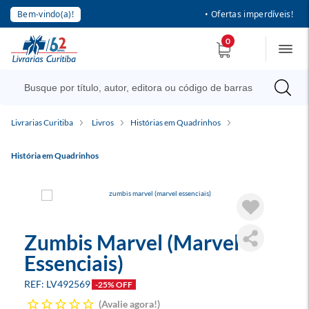
Bem-vindo(a)!
• Ofertas imperdíveis!
0
Livrarias Curitiba
Livros
Histórias em Quadrinhos
História em Quadrinhos
Zumbis Marvel (Marvel
Essenciais)
LV492569
-25% OFF
Avalie agora!