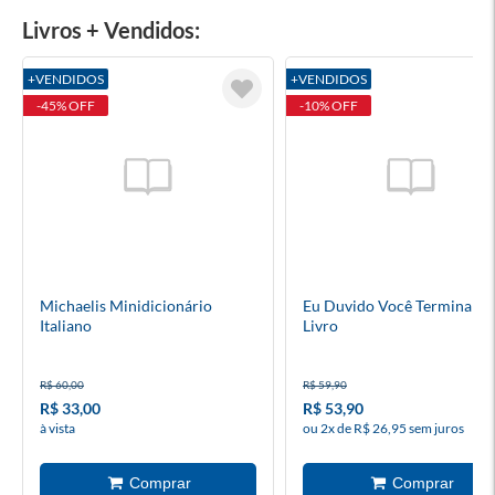
Livros + Vendidos:
+VENDIDOS
+VENDIDOS
-45% OFF
-10% OFF
Michaelis Minidicionário
Eu Duvido Você Terminar E
Italiano
Livro
R$ 60,00
R$ 59,90
R$ 33,00
R$ 53,90
à vista
ou 2x de R$ 26,95 sem juros