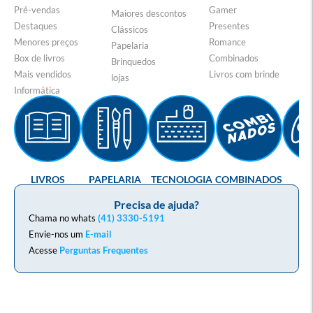
Pré-vendas
Gamer
Maiores descontos
Destaques
Presentes
Clássicos
Menores preços
Romance
Papelaria
Box de livros
Combinados
Brinquedos
Mais vendidos
Livros com brinde
lojas
Informática
LIVROS
PAPELARIA
TECNOLOGIA
COMBINADOS
GA
Precisa de ajuda?
Chama no whats
(41) 3330-5191
Envie-nos um
E-mail
Acesse
Perguntas Frequentes