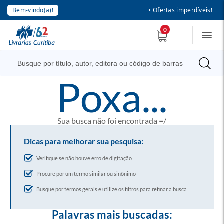
Bem-vindo(a)!
• Ofertas imperdíveis!
0
poxa...
Sua busca não foi encontrada =/
Dicas para melhorar sua pesquisa:
Verifique se não houve erro de digitação
Procure por um termo similar ou sinônimo
Busque por termos gerais e utilize os filtros para refinar a busca
Palavras mais buscadas: