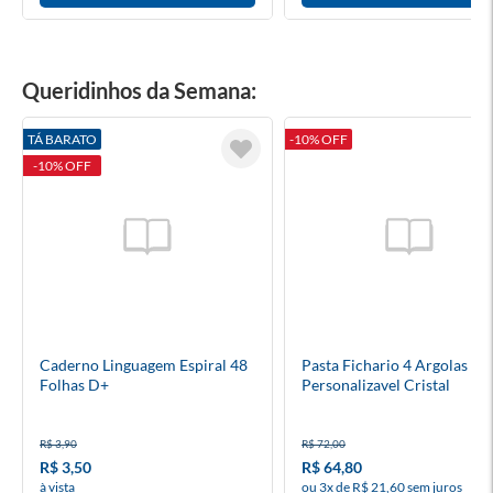
Queridinhos da Semana:
TÁ BARATO
-10% OFF
-10% OFF
Caderno Linguagem Espiral 48
Pasta Fichario 4 Argolas A4
Folhas D+
Personalizavel Cristal
R$ 3,90
R$ 72,00
R$ 3,50
R$ 64,80
à vista
ou 3x de R$ 21,60 sem juros