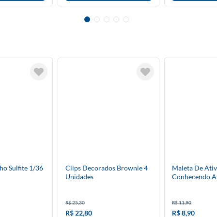
o Sulfite 1/36
Clips Decorados Brownie 4
Maleta De Ati
Unidades
Conhecendo A
Académie 8 Fo
R$ 25,30
R$ 11,90
R$ 22,80
R$ 8,90