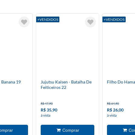
+VENDIDOS
+VENDIDOS
 Banana 19
Jujutsu Kaisen - Batalha De
Filho Do Hama
Feiticeiros 22
R$ 47,90
R$ 64,90
R$ 35,90
R$ 26,00
à vista
à vista