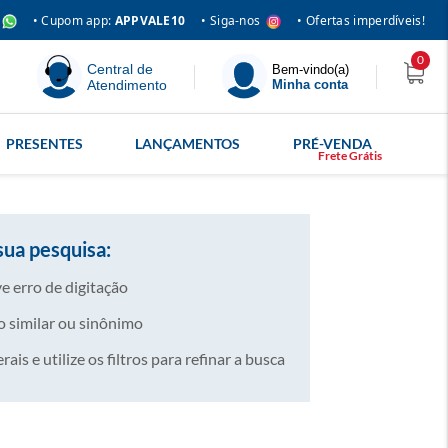
• Siga-nos
• Cupom app:
APPVALE10
• Ofertas imperdíveis!
0
Central de
Bem-vindo(a)
Atendimento
Minha conta
PRESENTES
LANÇAMENTOS
PRÉ-VENDA
sua pesquisa:
e erro de digitação
 similar ou sinônimo
is e utilize os filtros para refinar a busca