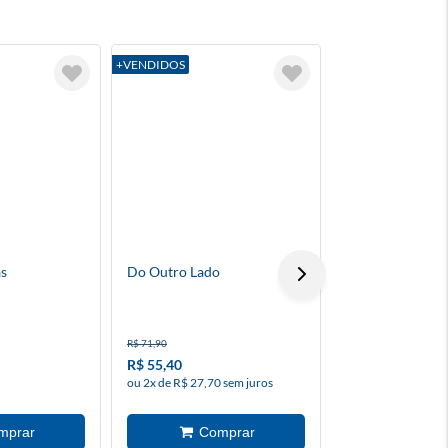
+VENDIDOS
+VENDIDOS
s
Do Outro Lado
O Jogador
R$ 71,90
R$ 82,50
R$ 55,40
R$ 16,50
ou 2x de R$ 27,70 sem juros
à vista