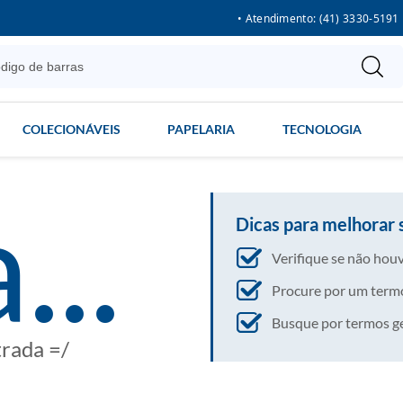
• Atendimento: (41) 3330-5191
COLECIONÁVEIS
PAPELARIA
TECNOLOGIA
...
Dicas para melhorar 
Verifique se não houv
Procure por um termo
Busque por termos gera
trada =/