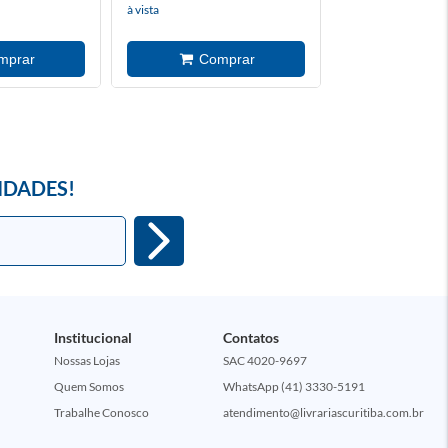
à vista
à vista
IDADES!
Institucional
Contatos
Nossas Lojas
SAC 4020-9697
Quem Somos
WhatsApp (41) 3330-5191
Trabalhe Conosco
atendimento@livrariascuritiba.com.br