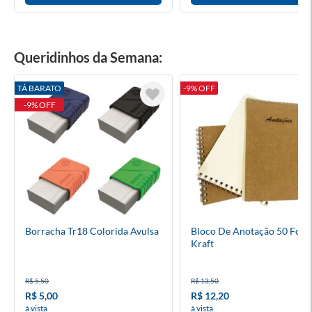
Queridinhos da Semana:
TÁ BARATO
-9% OFF
-9% OFF
Borracha Tr18 Colorida Avulsa
Bloco De Anotação 50 Folh
Kraft
R$ 5,50
R$ 13,50
R$ 5,00
R$ 12,20
à vista
à vista