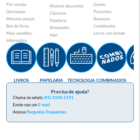
Pré-vendas
Gamer
Maiores descontos
Destaques
Presentes
Clássicos
Menores preços
Romance
Papelaria
Box de livros
Combinados
Brinquedos
Mais vendidos
Livros com brinde
lojas
Informática
LIVROS
PAPELARIA
TECNOLOGIA
COMBINADOS
GA
Precisa de ajuda?
Chama no whats
(41) 3330-5191
Envie-nos um
E-mail
Acesse
Perguntas Frequentes