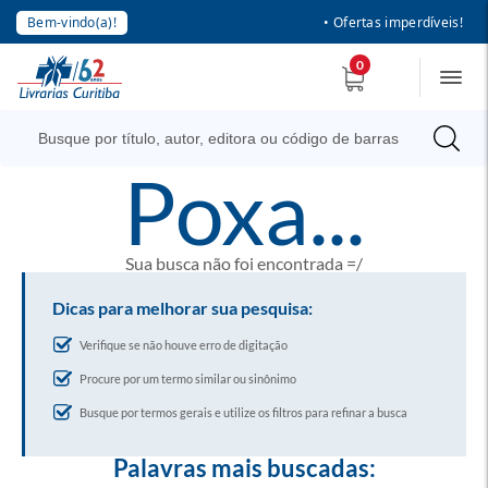
Bem-vindo(a)!
• Ofertas imperdíveis!
0
poxa...
Sua busca não foi encontrada =/
Dicas para melhorar sua pesquisa:
Verifique se não houve erro de digitação
Procure por um termo similar ou sinônimo
Busque por termos gerais e utilize os filtros para refinar a busca
Palavras mais buscadas: