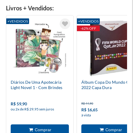
Livros + Vendidos:
+VENDIDOS
+VENDIDOS
-62% OFF
Diários De Uma Apotecária
Álbum Copa Do Mundo Qat
Light Novel 1 - Com Brindes
2022 Capa Dura
R$ 59,90
R$ 44,90
ou 2x de R$ 29,95 sem juros
R$ 16,65
à vista