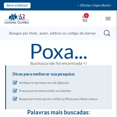
Bem-vindo(a)!
• Ofertas imperdíveis!
0
poxa...
Sua busca não foi encontrada =/
Dicas para melhorar sua pesquisa:
Verifique se não houve erro de digitação
Procure por um termo similar ou sinônimo
Busque por termos gerais e utilize os filtros para refinar a busca
Palavras mais buscadas: