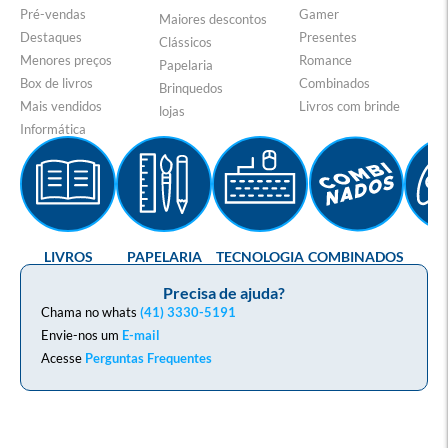
Pré-vendas
Gamer
Maiores descontos
Destaques
Presentes
Clássicos
Menores preços
Romance
Papelaria
Box de livros
Combinados
Brinquedos
Mais vendidos
Livros com brinde
lojas
Informática
LIVROS
PAPELARIA
TECNOLOGIA
COMBINADOS
GA
Precisa de ajuda?
Chama no whats
(41) 3330-5191
Envie-nos um
E-mail
Acesse
Perguntas Frequentes