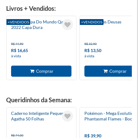
Livros + Vendidos:
Álbum Copa Do Mundo Qatar
A Roda Das Deusas
+VENDIDOS
+VENDIDOS
2022 Capa Dura
R$ 44,90
R$ 32,90
R$ 16,65
R$ 13,50
à vista
à vista
Queridinhos da Semana:
Caderno Inteligente Pequeno
Pokémon - Mega Evolution 
Agatha 50 Folhas
Phantasmal Flames - Booste
Inglês
R$ 39,90
R$ 74,00