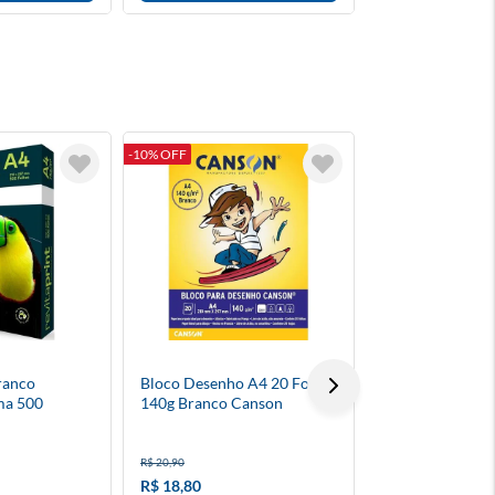
-10% OFF
-9% OFF
Branco
Bloco Desenho A4 20 Folhas
Caneta Fineline
ma 500
140g Branco Canson
R$ 20,90
R$ 12,50
R$ 18,80
R$ 11,30