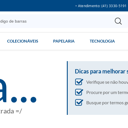
• Atendimento: (41) 3330-5191
COLECIONÁVEIS
PAPELARIA
TECNOLOGIA
...
Dicas para melhorar 
Verifique se não houv
Procure por um termo
Busque por termos gera
trada =/