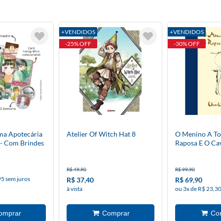
+VENDIDOS
+VENDIDOS
-25% OFF
-30% OFF
ma Apotecária
Atelier Of Witch Hat 8
O Menino A To
 - Com Brindes
Raposa E O Ca
R$ 49,90
R$ 99,90
95 sem juros
R$ 37,40
R$ 69,90
à vista
ou 3x de R$ 23,30