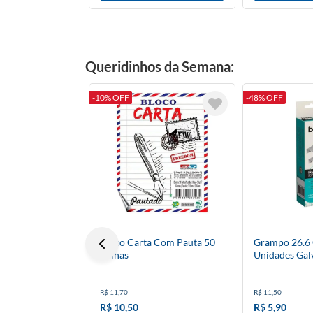
Queridinhos da Semana:
-10% OFF
-48% OFF
Bloco Carta Com Pauta 50
Grampo 26.6
Folhas
Unidades Gal
R$ 11,70
R$ 11,50
R$ 10,50
R$ 5,90