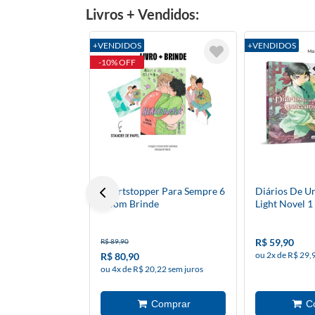
Livros + Vendidos:
+VENDIDOS
+VENDIDOS
-10% OFF
Heartstopper Para Sempre 6
Diários De U
- Com Brinde
Light Novel 1
R$ 59,90
R$ 89,90
ou 2x de R$ 29,
R$ 80,90
ou 4x de R$ 20,22 sem juros