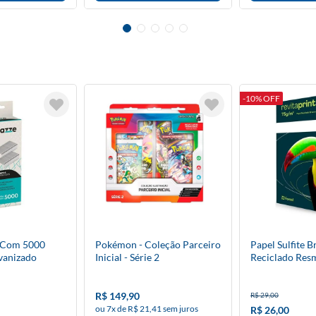
-10% OFF
 Com 5000
Pokémon - Coleção Parceiro
Papel Sulfite 
vanizado
Inicial - Série 2
Reciclado Res
R$ 149,90
R$ 29,00
ou 7x de R$ 21,41 sem juros
R$ 26,00