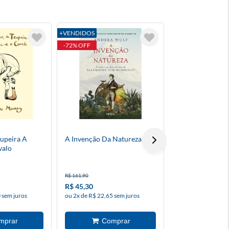
+VENDIDOS
+VENDIDOS
-72% OFF
-10% OFF
upeira A
A Invenção Da Natureza
Batman (2025) 
valo
R$ 161,90
R$ 19,90
R$ 45,30
R$ 17,90
 sem juros
ou 2x de R$ 22,65 sem juros
à vista