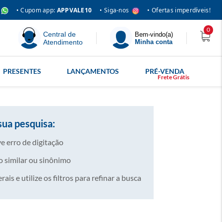
• Siga-nos
• Cupom app:
APPVALE10
• Ofertas imperdíveis!
0
Central de
Bem-vindo(a)
Atendimento
Minha conta
PRESENTES
LANÇAMENTOS
PRÉ-VENDA
sua pesquisa:
e erro de digitação
 similar ou sinônimo
is e utilize os filtros para refinar a busca