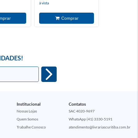
à vista
à vista
IDADES!
Institucional
Contatos
Nossas Lojas
SAC 4020-9697
Quem Somos
WhatsApp (41) 3330-5191
Trabalhe Conosco
atendimento@livrariascuritiba.com.br