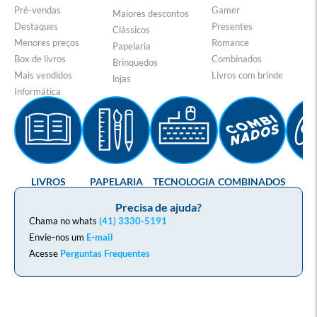
Pré-vendas
Gamer
Maiores descontos
Destaques
Presentes
Clássicos
Menores preços
Romance
Papelaria
Box de livros
Combinados
Brinquedos
Mais vendidos
Livros com brinde
lojas
Informática
LIVROS
PAPELARIA
TECNOLOGIA
COMBINADOS
GA
Precisa de ajuda?
Chama no whats
(41) 3330-5191
Envie-nos um
E-mail
Acesse
Perguntas Frequentes