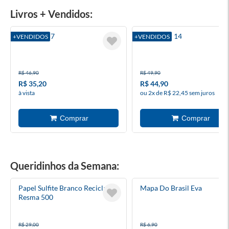
Livros + Vendidos:
Blue Lock 7
Invencível 14
+VENDIDOS
+VENDIDOS
R$ 46,90
R$ 49,90
R$ 35,20
R$ 44,90
à vista
ou 2x de R$ 22,45 sem juros
Queridinhos da Semana:
Papel Sulfite Branco Reciclado
Mapa Do Brasil Eva
Resma 500
R$ 29,00
R$ 6,90