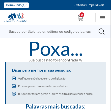
Bem-vindo(a)!
• Ofertas imperdíveis!
0
poxa...
Sua busca não foi encontrada =/
Dicas para melhorar sua pesquisa:
Verifique se não houve erro de digitação
Procure por um termo similar ou sinônimo
Busque por termos gerais e utilize os filtros para refinar a busca
Palavras mais buscadas: