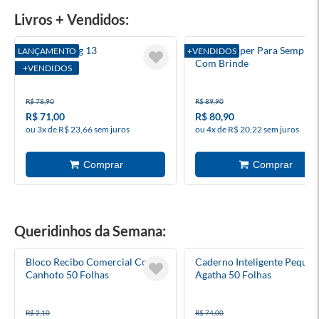
Livros + Vendidos:
Solo Leveling 13
Heartstopper Para Sempre 6
LANÇAMENTO
+VENDIDOS
Com Brinde
+VENDIDOS
R$ 78,90
R$ 89,90
R$ 71,00
R$ 80,90
ou 3x de R$ 23,66 sem juros
ou 4x de R$ 20,22 sem juros
Queridinhos da Semana:
Bloco Recibo Comercial Com
Caderno Inteligente Peque
Canhoto 50 Folhas
Agatha 50 Folhas
R$ 2,10
R$ 74,00