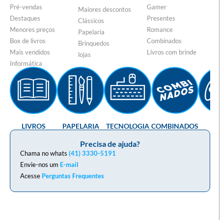
Pré-vendas
Gamer
Maiores descontos
Destaques
Presentes
Clássicos
Menores preços
Romance
Papelaria
Box de livros
Combinados
Brinquedos
Mais vendidos
Livros com brinde
lojas
Informática
LIVROS
PAPELARIA
TECNOLOGIA
COMBINADOS
GA
Precisa de ajuda?
Chama no whats
(41) 3330-5191
Envie-nos um
E-mail
Acesse
Perguntas Frequentes