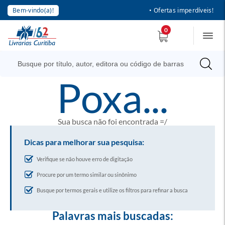
Bem-vindo(a)!
• Ofertas imperdíveis!
0
poxa...
Sua busca não foi encontrada =/
Dicas para melhorar sua pesquisa:
Verifique se não houve erro de digitação
Procure por um termo similar ou sinônimo
Busque por termos gerais e utilize os filtros para refinar a busca
Palavras mais buscadas: