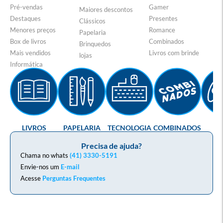
Pré-vendas
Gamer
Maiores descontos
Destaques
Presentes
Clássicos
Menores preços
Romance
Papelaria
Box de livros
Combinados
Brinquedos
Mais vendidos
Livros com brinde
lojas
Informática
LIVROS
PAPELARIA
TECNOLOGIA
COMBINADOS
GA
Precisa de ajuda?
Chama no whats
(41) 3330-5191
Envie-nos um
E-mail
Acesse
Perguntas Frequentes