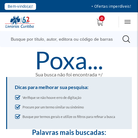
Bem-vindo(a)!
• Ofertas imperdíveis!
0
poxa...
Sua busca não foi encontrada =/
Dicas para melhorar sua pesquisa:
Verifique se não houve erro de digitação
Procure por um termo similar ou sinônimo
Busque por termos gerais e utilize os filtros para refinar a busca
Palavras mais buscadas: