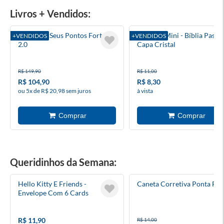
Livros + Vendidos:
Descubra Seus Pontos Fortes
Salmos - Mini - Bíblia Pastor
+VENDIDOS
+VENDIDOS
2.0
Capa Cristal
R$ 149,90
R$ 11,00
R$ 104,90
R$ 8,30
ou 5x de R$ 20,98 sem juros
à vista
Queridinhos da Semana:
Hello Kitty E Friends -
Caneta Corretiva Ponta Fin
Envelope Com 6 Cards
R$ 11,90
R$ 14,00