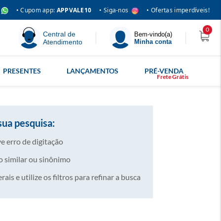
• Siga-nos
• Cupom app:
APPVALE10
• Ofertas imperdíveis!
0
Central de
Bem-vindo(a)
Atendimento
Minha conta
PRESENTES
LANÇAMENTOS
PRÉ-VENDA
sua pesquisa:
e erro de digitação
 similar ou sinônimo
is e utilize os filtros para refinar a busca