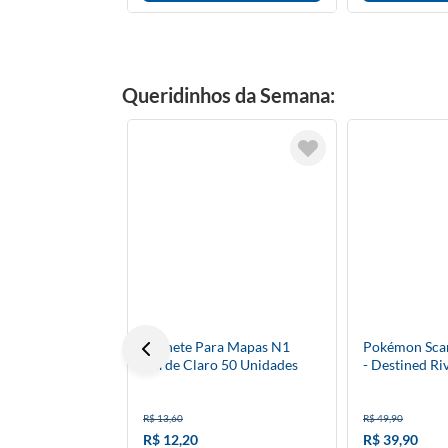
Queridinhos da Semana:
Alfinete Para Mapas N1
Pokémon Scar
Verde Claro 50 Unidades
- Destined Ri
Unitário - Ing
R$ 13,60
R$ 49,90
R$ 12,20
R$ 39,90