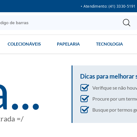
• Atendimento: (41) 3330-5191
COLECIONÁVEIS
PAPELARIA
TECNOLOGIA
...
Dicas para melhorar 
Verifique se não houv
Procure por um termo
Busque por termos gera
trada =/