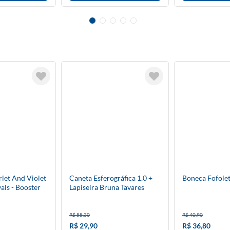
let And Violet
Caneta Esferográfica 1.0 +
Boneca Fofole
vals - Booster
Lapiseira Bruna Tavares
lês
R$ 55,30
R$ 40,90
R$ 29,90
R$ 36,80