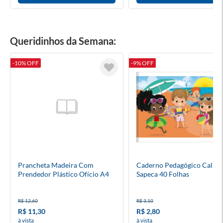
Queridinhos da Semana:
-10% OFF
-9% OFF
Prancheta Madeira Com
Caderno Pedagógico Caligra
Prendedor Plástico Ofício A4
Sapeca 40 Folhas
R$ 12,60
R$ 3,10
R$ 11,30
R$ 2,80
à vista
à vista