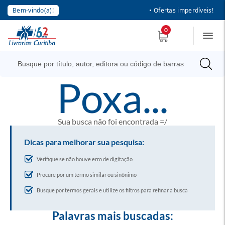
Bem-vindo(a)!
• Ofertas imperdíveis!
0
poxa...
Sua busca não foi encontrada =/
Dicas para melhorar sua pesquisa:
Verifique se não houve erro de digitação
Procure por um termo similar ou sinônimo
Busque por termos gerais e utilize os filtros para refinar a busca
Palavras mais buscadas: