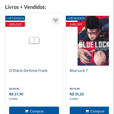
Livros + Vendidos:
+VENDIDOS
+VENDIDOS
-30% OFF
-24% OFF
O Diário De Anne Frank
Blue Lock 7
R$ 39,90
R$ 46,90
R$ 27,90
R$ 35,20
à vista
à vista