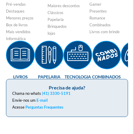
Pré-vendas
Gamer
Maiores descontos
Destaques
Presentes
Clássicos
Menores preços
Romance
Papelaria
Box de livros
Combinados
Brinquedos
Mais vendidos
Livros com brinde
lojas
Informática
LIVROS
PAPELARIA
TECNOLOGIA
COMBINADOS
GA
Precisa de ajuda?
Chama no whats
(41) 3330-5191
Envie-nos um
E-mail
Acesse
Perguntas Frequentes