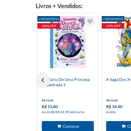
Livros + Vendidos:
+VENDIDOS
+VENDIDOS
-30% OFF
-25% OFF
O Diário De Uma Princesa
A Saga Dos X
Desastrada 3
R$ 76,90
R$ 45,90
R$ 53,80
R$ 34,40
ou 2x de R$ 26,90 sem juros
à vista