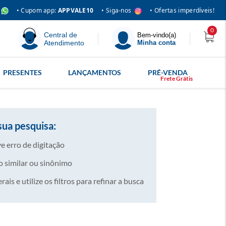
• Siga-nos
• Cupom app:
APPVALE10
• Ofertas imperdíveis!
0
Central de
Bem-vindo(a)
Atendimento
Minha conta
PRESENTES
LANÇAMENTOS
PRÉ-VENDA
sua pesquisa:
e erro de digitação
 similar ou sinônimo
is e utilize os filtros para refinar a busca