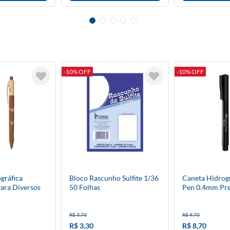
-10% OFF
-10% OFF
gráfica
Bloco Rascunho Sulfite 1/36
Caneta Hidrogr
vara Diversos
50 Folhas
Pen 0.4mm Pre
Avulso
R$ 3,70
R$ 9,70
R$ 3,30
R$ 8,70