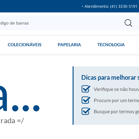
• Atendimento: (41) 3330-5191
COLECIONÁVEIS
PAPELARIA
TECNOLOGIA
...
Dicas para melhorar 
Verifique se não houv
Procure por um termo
Busque por termos gera
trada =/