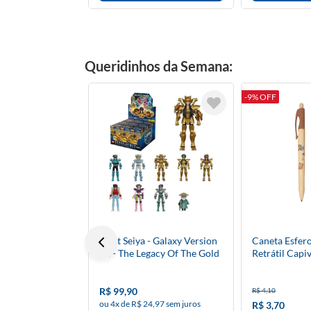
Queridinhos da Semana:
-9% OFF
Saint Seiya - Galaxy Version
Caneta Esfero
02 - The Legacy Of The Gold
Retrátil Capi
Saints (Model Kit) - Blokees
Modelos
R$ 99,90
R$ 4,10
ou 4x de R$ 24,97 sem juros
R$ 3,70