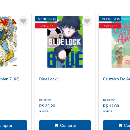
+VENDIDOS
+VENDIDOS
-24% OFF
-79% OFF
-Men 7 (43)
Blue Lock 1
Cruzeiro Do 
R$ 46,90
R$ 59,90
R$ 35,20
R$ 12,00
à vista
à vista