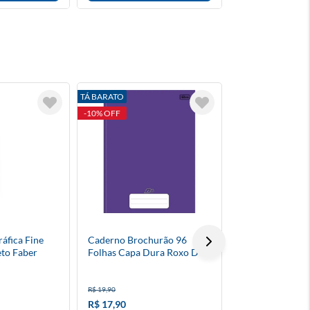
TÁ BARATO
-10% OFF
áfica Fine
Caderno Brochurão 96
Pokémon - Mega 
to Faber
Folhas Capa Dura Roxo D+
Phantasmal Fla
Booster - Inglês
R$ 39,90
R$ 19,90
à vista
R$ 17,90