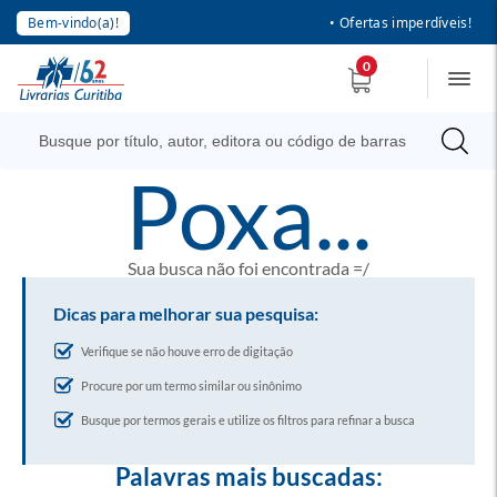
Bem-vindo(a)!
• Ofertas imperdíveis!
0
poxa...
Sua busca não foi encontrada =/
Dicas para melhorar sua pesquisa:
Verifique se não houve erro de digitação
Procure por um termo similar ou sinônimo
Busque por termos gerais e utilize os filtros para refinar a busca
Palavras mais buscadas: