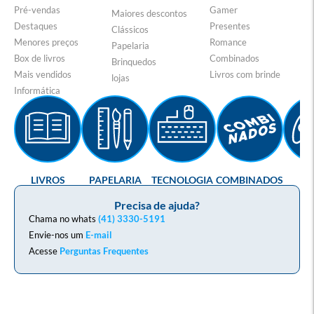
Pré-vendas
Gamer
Maiores descontos
Destaques
Presentes
Clássicos
Menores preços
Romance
Papelaria
Box de livros
Combinados
Brinquedos
Mais vendidos
Livros com brinde
lojas
Informática
LIVROS
PAPELARIA
TECNOLOGIA
COMBINADOS
GA
Precisa de ajuda?
Chama no whats
(41) 3330-5191
Envie-nos um
E-mail
Acesse
Perguntas Frequentes