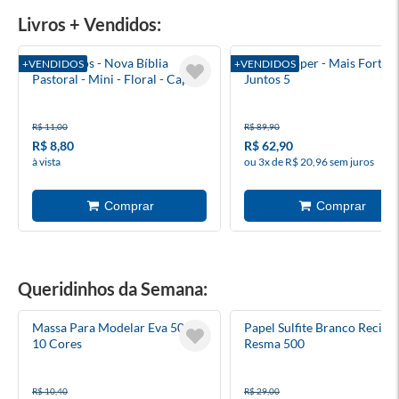
Livros + Vendidos:
Evangelhos - Nova Bíblia
Heartstopper - Mais Fortes
+VENDIDOS
+VENDIDOS
Pastoral - Mini - Floral - Capa
Juntos 5
Cristal
R$ 11,00
R$ 89,90
R$ 8,80
R$ 62,90
à vista
ou 3x de R$ 20,96 sem juros
Queridinhos da Semana:
Massa Para Modelar Eva 50g
Papel Sulfite Branco Recicl
10 Cores
Resma 500
R$ 10,40
R$ 29,00