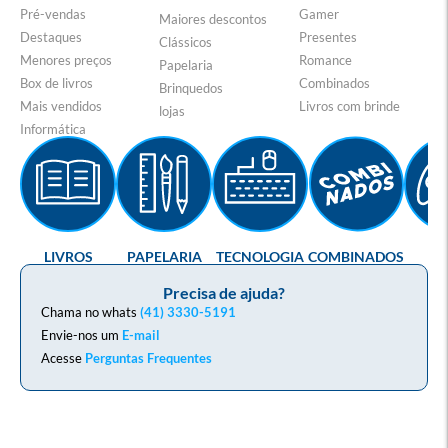
Pré-vendas
Gamer
Maiores descontos
Destaques
Presentes
Clássicos
Menores preços
Romance
Papelaria
Box de livros
Combinados
Brinquedos
Mais vendidos
Livros com brinde
lojas
Informática
LIVROS
PAPELARIA
TECNOLOGIA
COMBINADOS
GA
Precisa de ajuda?
Chama no whats
(41) 3330-5191
Envie-nos um
E-mail
Acesse
Perguntas Frequentes