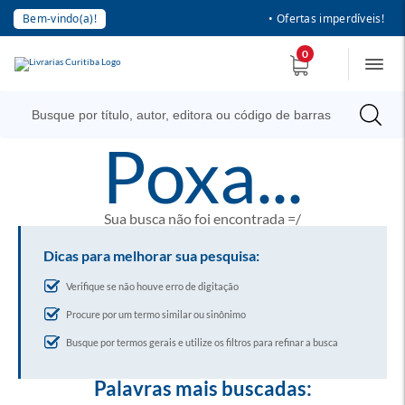
Bem-vindo(a)!
• Ofertas imperdíveis!
0
poxa...
Sua busca não foi encontrada =/
Dicas para melhorar sua pesquisa:
Verifique se não houve erro de digitação
Procure por um termo similar ou sinônimo
Busque por termos gerais e utilize os filtros para refinar a busca
Palavras mais buscadas: