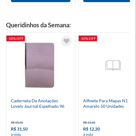
Queridinhos da Semana:
-10% OFF
-10% OFF
Caderneta De Anotações
Alfinete Para Mapas N1
Lovely Journal Espelhado 96
Amarelo 50 Unidades
Folhas Sem Pauta Capa Flexível
R$ 35,00
R$ 13,60
R$ 31,50
R$ 12,20
à vista
à vista