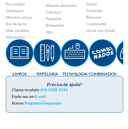
Pré-vendas
Gamer
Maiores descontos
Destaques
Presentes
Clássicos
Menores preços
Romance
Papelaria
Box de livros
Combinados
Brinquedos
Mais vendidos
Livros com brinde
lojas
Informática
LIVROS
PAPELARIA
TECNOLOGIA
COMBINADOS
GA
Precisa de ajuda?
Chama no whats
(41) 3330-5191
Envie-nos um
E-mail
Acesse
Perguntas Frequentes