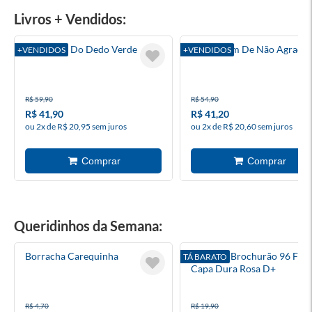
Livros + Vendidos:
O Menino Do Dedo Verde
A Coragem De Não Agradar
+VENDIDOS
+VENDIDOS
R$ 59,90
R$ 54,90
R$ 41,90
R$ 41,20
ou 2x de R$ 20,95 sem juros
ou 2x de R$ 20,60 sem juros
Queridinhos da Semana:
Borracha Carequinha
Caderno Brochurão 96 Folh
TÁ BARATO
Capa Dura Rosa D+
R$ 4,70
R$ 19,90