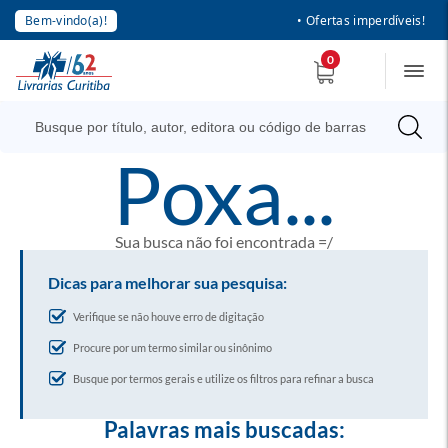
Bem-vindo(a)!
• Ofertas imperdíveis!
0
poxa...
Sua busca não foi encontrada =/
Dicas para melhorar sua pesquisa:
Verifique se não houve erro de digitação
Procure por um termo similar ou sinônimo
Busque por termos gerais e utilize os filtros para refinar a busca
Palavras mais buscadas: