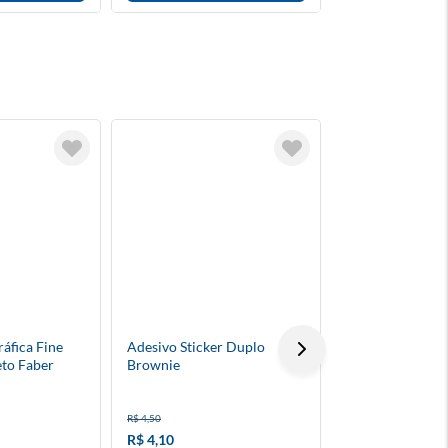
TÁ BARATO
áfica Fine
Adesivo Sticker Duplo
Giz De Cera Fin
to Faber
Brownie
R$ 4,50
R$ 5,20
R$ 4,10
R$ 4,70