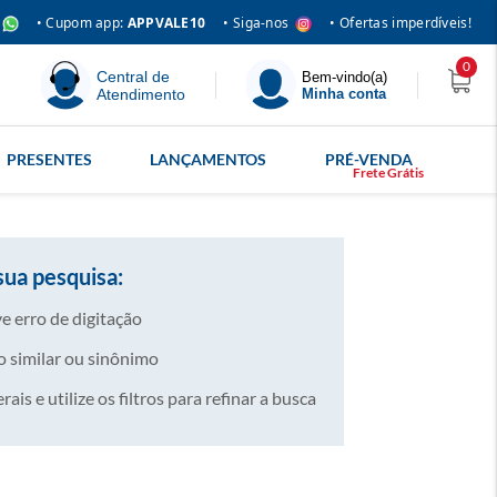
• Siga-nos
• Cupom app:
APPVALE10
• Ofertas imperdíveis!
0
Central de
Bem-vindo(a)
Atendimento
Minha conta
PRESENTES
LANÇAMENTOS
PRÉ-VENDA
sua pesquisa:
e erro de digitação
 similar ou sinônimo
is e utilize os filtros para refinar a busca