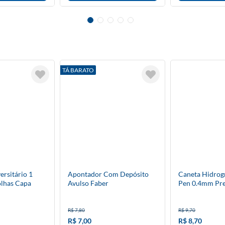
TÁ BARATO
rsitário 1
Apontador Com Depósito
Caneta Hidrogr
olhas Capa
Avulso Faber
Pen 0.4mm Pre
Avulso
R$ 7,80
R$ 9,70
R$ 7,00
R$ 8,70