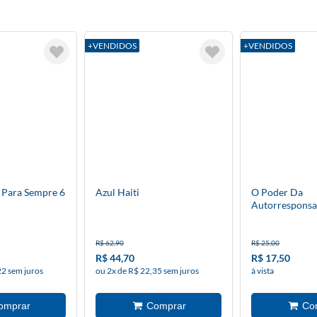
+VENDIDOS
+VENDIDOS
 Para Sempre 6
Azul Haiti
O Poder Da
Autorresponsab
Bolso
R$ 62,90
R$ 25,00
R$ 44,70
R$ 17,50
22 sem juros
ou 2x de R$ 22,35 sem juros
à vista