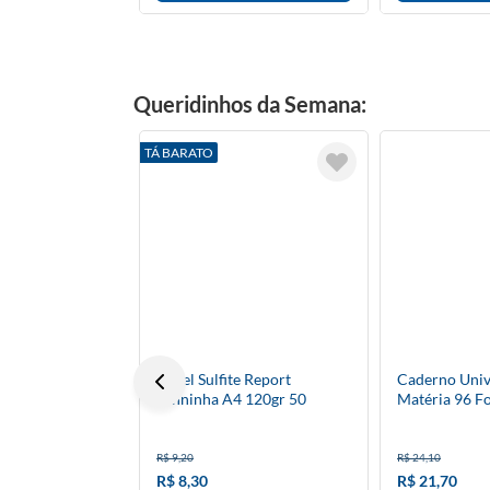
Queridinhos da Semana:
TÁ BARATO
Papel Sulfite Report
Caderno Unive
Senninha A4 120gr 50
Matéria 96 F
Folhas
Dura
R$ 9,20
R$ 24,10
R$ 8,30
R$ 21,70