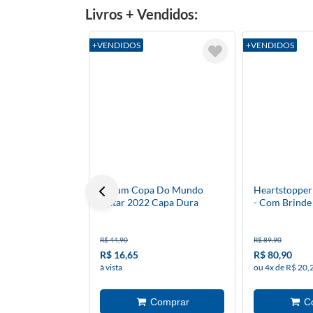
Livros + Vendidos:
+VENDIDOS
+VENDIDOS
Álbum Copa Do Mundo
Heartstopper
Qatar 2022 Capa Dura
- Com Brinde
R$ 44,90
R$ 89,90
R$ 16,65
R$ 80,90
à vista
ou 4x de R$ 20,