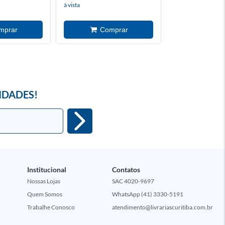
à vista
à vista
IDADES!
Institucional
Contatos
Nossas Lojas
SAC 4020-9697
Quem Somos
WhatsApp (41) 3330-5191
Trabalhe Conosco
atendimento@livrariascuritiba.com.br