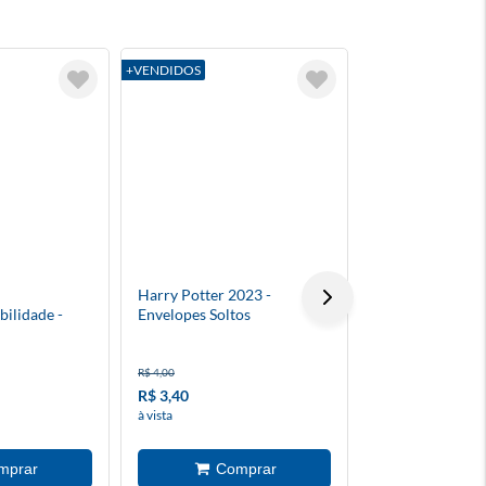
+VENDIDOS
+VENDIDOS
Harry Potter 2023 -
O Jogador
ilidade -
Envelopes Soltos
R$ 4,00
R$ 82,50
R$ 3,40
R$ 16,50
à vista
à vista