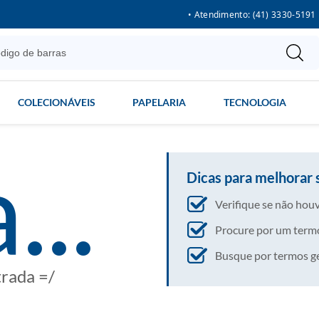
• Atendimento: (41) 3330-5191
COLECIONÁVEIS
PAPELARIA
TECNOLOGIA
...
Dicas para melhorar 
Verifique se não houv
Procure por um termo
Busque por termos gera
trada =/