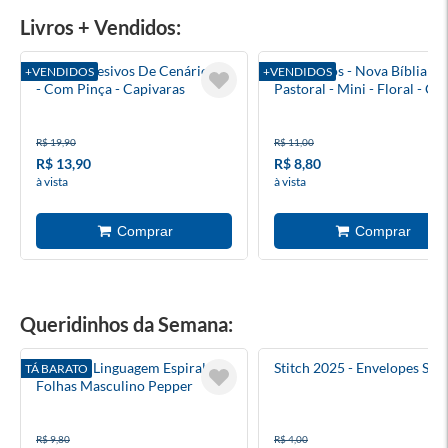
Livros + Vendidos:
Kit De Adesivos De Cenário 3d
Evangelhos - Nova Bíblia
+VENDIDOS
+VENDIDOS
- Com Pinça - Capivaras
Pastoral - Mini - Floral - Ca
Cristal
R$ 19,90
R$ 11,00
R$ 13,90
R$ 8,80
à vista
à vista
Queridinhos da Semana:
Caderno Linguagem Espiral 80
Stitch 2025 - Envelopes Solt
TÁ BARATO
Folhas Masculino Pepper
R$ 9,80
R$ 4,00