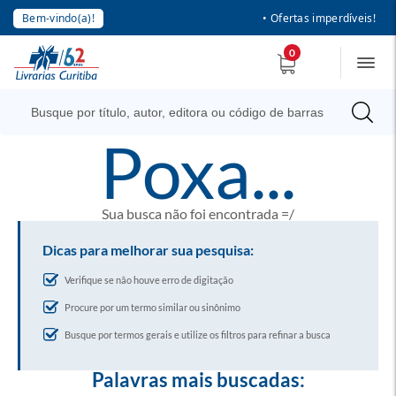
Bem-vindo(a)!
• Ofertas imperdíveis!
0
poxa...
Sua busca não foi encontrada =/
Dicas para melhorar sua pesquisa:
Verifique se não houve erro de digitação
Procure por um termo similar ou sinônimo
Busque por termos gerais e utilize os filtros para refinar a busca
Palavras mais buscadas: