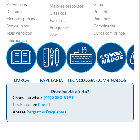
Pré-vendas
Gamer
Maiores descontos
Destaques
Presentes
Clássicos
Menores preços
Romance
Papelaria
Box de livros
Combinados
Brinquedos
Mais vendidos
Livros com brinde
lojas
Informática
LIVROS
PAPELARIA
TECNOLOGIA
COMBINADOS
GA
Precisa de ajuda?
Chama no whats
(41) 3330-5191
Envie-nos um
E-mail
Acesse
Perguntas Frequentes