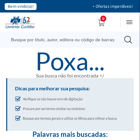
Bem-vindo(a)!
• Ofertas imperdíveis!
0
poxa...
Sua busca não foi encontrada =/
Dicas para melhorar sua pesquisa:
Verifique se não houve erro de digitação
Procure por um termo similar ou sinônimo
Busque por termos gerais e utilize os filtros para refinar a busca
Palavras mais buscadas: