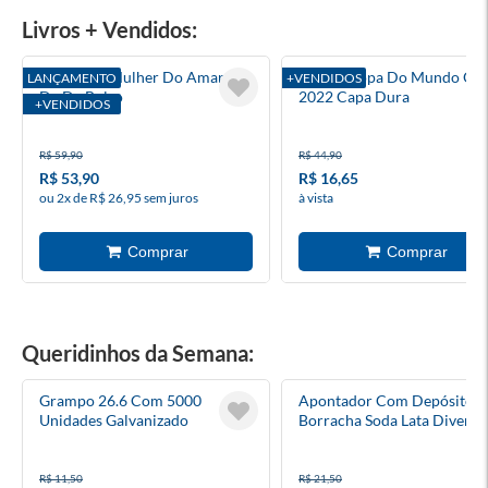
Livros + Vendidos:
Supergirl: Mulher Do Amanhã -
Álbum Copa Do Mundo Qat
LANÇAMENTO
+VENDIDOS
Dc De Bolso
2022 Capa Dura
+VENDIDOS
R$ 59,90
R$ 44,90
R$ 53,90
R$ 16,65
ou 2x de R$ 26,95 sem juros
à vista
Queridinhos da Semana:
Grampo 26.6 Com 5000
Apontador Com Depósito +
Unidades Galvanizado
Borracha Soda Lata Diversa
Cores Tris
R$ 11,50
R$ 21,50