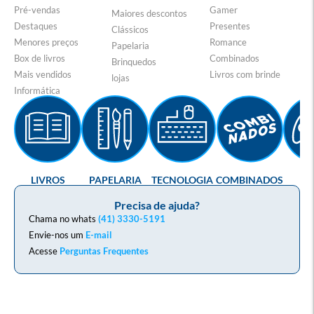
Pré-vendas
Gamer
Maiores descontos
Destaques
Presentes
Clássicos
Menores preços
Romance
Papelaria
Box de livros
Combinados
Brinquedos
Mais vendidos
Livros com brinde
lojas
Informática
LIVROS
PAPELARIA
TECNOLOGIA
COMBINADOS
GA
Precisa de ajuda?
Chama no whats
(41) 3330-5191
Envie-nos um
E-mail
Acesse
Perguntas Frequentes