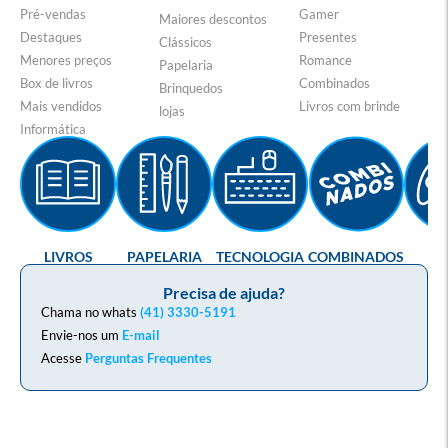
Pré-vendas
Gamer
Maiores descontos
Destaques
Presentes
Clássicos
Menores preços
Romance
Papelaria
Box de livros
Combinados
Brinquedos
Mais vendidos
Livros com brinde
lojas
Informática
LIVROS
PAPELARIA
TECNOLOGIA
COMBINADOS
GA
Precisa de ajuda?
Chama no whats
(41) 3330-5191
Envie-nos um
E-mail
Acesse
Perguntas Frequentes