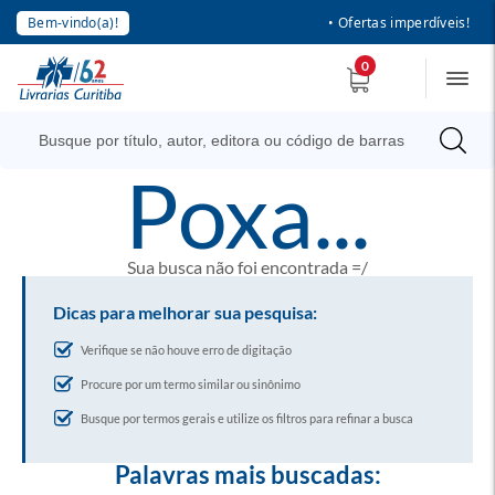
Bem-vindo(a)!
• Ofertas imperdíveis!
0
poxa...
Sua busca não foi encontrada =/
Dicas para melhorar sua pesquisa:
Verifique se não houve erro de digitação
Procure por um termo similar ou sinônimo
Busque por termos gerais e utilize os filtros para refinar a busca
Palavras mais buscadas: