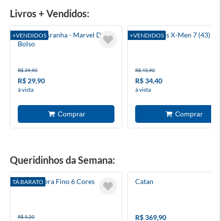
Livros + Vendidos:
Homem-Aranha - Marvel De
A Saga Dos X-Men 7 (43)
+VENDIDOS
+VENDIDOS
Bolso
R$ 39,90
R$ 45,90
R$ 29,90
R$ 34,40
à vista
à vista
Queridinhos da Semana:
Giz De Cera Fino 6 Cores
Catan
TÁ BARATO
R$ 369,90
R$ 5,20