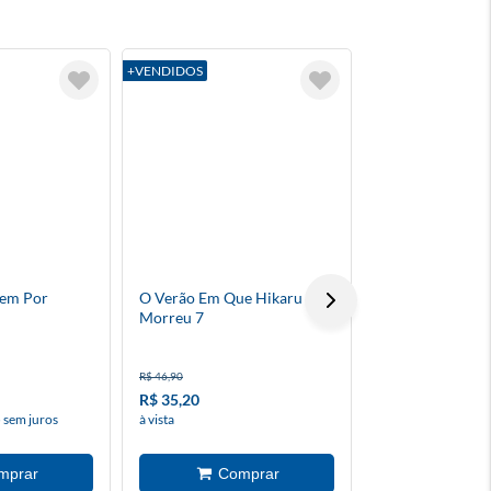
+VENDIDOS
+VENDIDOS
vem Por
O Verão Em Que Hikaru
A Fortuna 5
Morreu 7
R$ 46,90
R$ 59,90
R$ 35,20
R$ 16,20
 sem juros
à vista
à vista