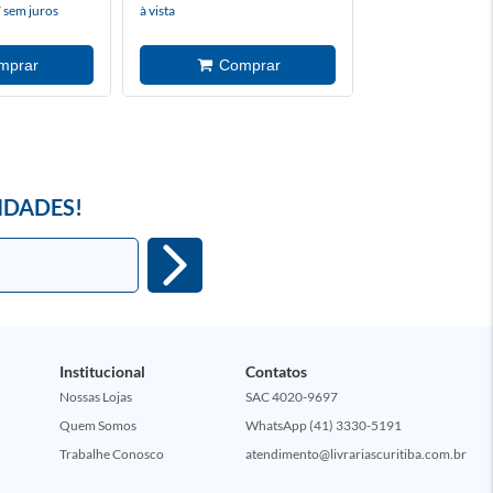
 sem juros
à vista
à vista
IDADES!
Institucional
Contatos
Nossas Lojas
SAC 4020-9697
Quem Somos
WhatsApp (41) 3330-5191
Trabalhe Conosco
atendimento@livrariascuritiba.com.br