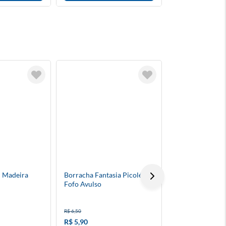
 Madeira
Borracha Fantasia Picolé
Caneta Esferogr
Fofo Avulso
Mascotes Da Co
Modelos
R$ 6,50
R$ 9,90
R$ 5,90
R$ 9,40