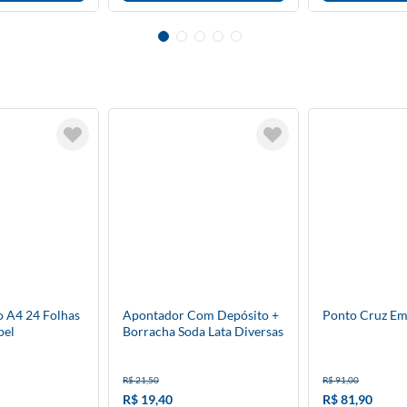
o A4 24 Folhas
Apontador Com Depósito +
Ponto Cruz Em
pel
Borracha Soda Lata Diversas
Cores Tris
R$ 21,50
R$ 91,00
R$ 19,40
R$ 81,90