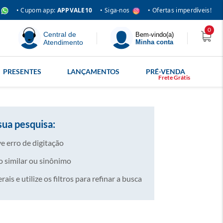
• Siga-nos
• Cupom app:
APPVALE10
• Ofertas imperdíveis!
0
Central de
Bem-vindo(a)
Atendimento
Minha conta
PRESENTES
LANÇAMENTOS
PRÉ-VENDA
sua pesquisa:
e erro de digitação
 similar ou sinônimo
is e utilize os filtros para refinar a busca