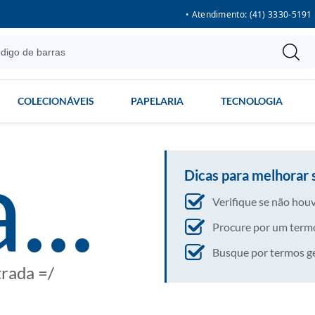
• Atendimento: (41) 3330-5191
COLECIONÁVEIS
PAPELARIA
TECNOLOGIA
...
Dicas para melhorar 
Verifique se não houv
Procure por um termo
Busque por termos gera
trada =/