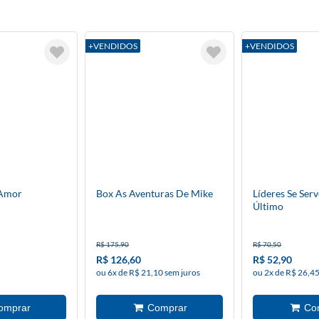
+VENDIDOS
+VENDIDOS
 Amor
Box As Aventuras De Mike
Líderes Se Ser
Último
R$ 175,90
R$ 70,50
R$ 126,60
R$ 52,90
ou 6x de R$ 21,10 sem juros
ou 2x de R$ 26,45