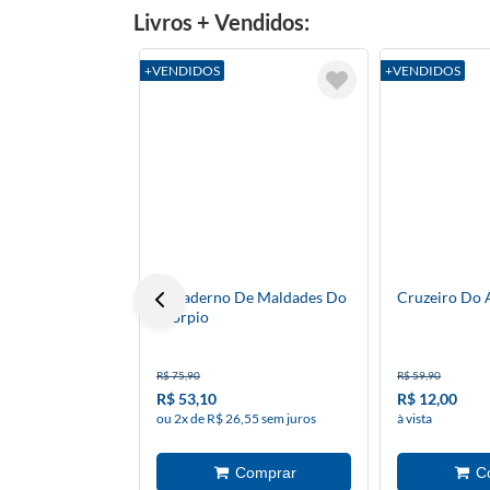
Livros + Vendidos:
+VENDIDOS
+VENDIDOS
O Caderno De Maldades Do
Cruzeiro Do
Scorpio
R$ 75,90
R$ 59,90
R$ 53,10
R$ 12,00
ou 2x de R$ 26,55 sem juros
à vista