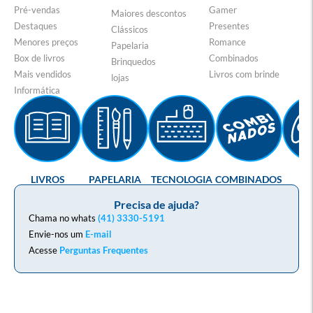
Pré-vendas
Gamer
Maiores descontos
Destaques
Presentes
Clássicos
Menores preços
Romance
Papelaria
Box de livros
Combinados
Brinquedos
Mais vendidos
Livros com brinde
lojas
Informática
LIVROS
PAPELARIA
TECNOLOGIA
COMBINADOS
GA
Precisa de ajuda?
Chama no whats
(41) 3330-5191
Envie-nos um
E-mail
Acesse
Perguntas Frequentes