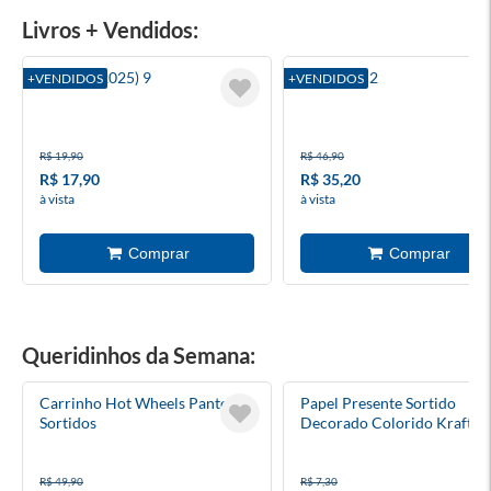
Livros + Vendidos:
Batman (2025) 9
Blue Lock 2
+VENDIDOS
+VENDIDOS
R$ 19,90
R$ 46,90
R$ 17,90
R$ 35,20
à vista
à vista
Queridinhos da Semana:
Carrinho Hot Wheels Pantone
Papel Presente Sortido
Sortidos
Decorado Colorido Kraft
Rolinho 1 Folha
R$ 49,90
R$ 7,30