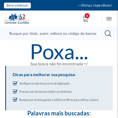
Bem-vindo(a)!
• Ofertas imperdíveis!
0
poxa...
Sua busca não foi encontrada =/
Dicas para melhorar sua pesquisa:
Verifique se não houve erro de digitação
Procure por um termo similar ou sinônimo
Busque por termos gerais e utilize os filtros para refinar a busca
Palavras mais buscadas: