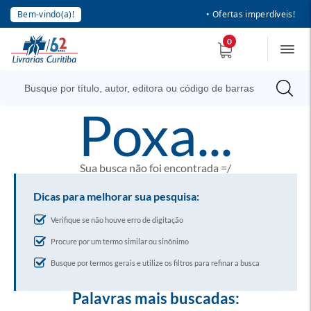
Bem-vindo(a)!
• Ofertas imperdíveis!
0
poxa...
Sua busca não foi encontrada =/
Dicas para melhorar sua pesquisa:
Verifique se não houve erro de digitação
Procure por um termo similar ou sinônimo
Busque por termos gerais e utilize os filtros para refinar a busca
Palavras mais buscadas: