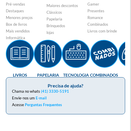
Pré-vendas
Gamer
Maiores descontos
Destaques
Presentes
Clássicos
Menores preços
Romance
Papelaria
Box de livros
Combinados
Brinquedos
Mais vendidos
Livros com brinde
lojas
Informática
LIVROS
PAPELARIA
TECNOLOGIA
COMBINADOS
GA
Precisa de ajuda?
Chama no whats
(41) 3330-5191
Envie-nos um
E-mail
Acesse
Perguntas Frequentes