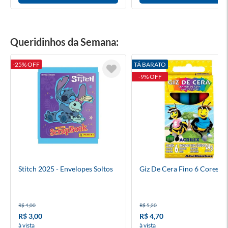
Queridinhos da Semana:
-25% OFF
TÁ BARATO
-9% OFF
Stitch 2025 - Envelopes Soltos
Giz De Cera Fino 6 Cores
R$ 4,00
R$ 5,20
R$ 3,00
R$ 4,70
à vista
à vista