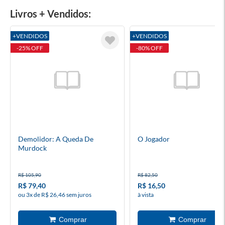
Livros + Vendidos:
+VENDIDOS
+VENDIDOS
-25% OFF
-80% OFF
Demolidor: A Queda De
O Jogador
Murdock
R$ 105,90
R$ 82,50
R$ 79,40
R$ 16,50
ou 3x de R$ 26,46 sem juros
à vista