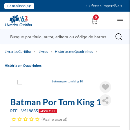
Bem-vindo(a)!
• Ofertas imperdíveis!
0
Livrarias Curitiba
Livros
Histórias em Quadrinhos
História em Quadrinhos
Batman Por Tom King 10
LV518835
-49% OFF
Avalie agora!