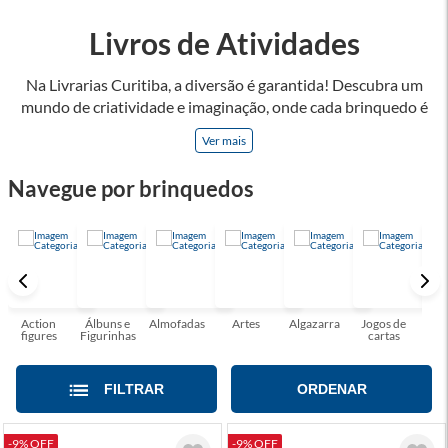
Livros de Atividades
Na Livrarias Curitiba, a diversão é garantida! Descubra um
mundo de criatividade e imaginação, onde cada brinquedo é
uma porta para aventuras e aprendizados, que estimulam o
Ver mais
raciocínio, coordenação motora e a sociabilidade. Brincar
permite explorar novas realidades e enriquecer habilidades!
Navegue por brinquedos
Oferecemos opções para todas as idades e interesses, como
jogos de famílias, quebra-cabeças e muito mais! Brincar cria
memórias inesquecíveis e fortalecer os laços familiares.
Encontrar o brinquedo perfeito nunca foi tão fácil!
Action
Álbuns e
Almofadas
Artes
Algazarra
Jogos de
Blo
figures
Figurinhas
cartas
Mo
FILTRAR
ORDENAR
-9% OFF
-9% OFF