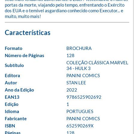
portas da morte, viajando pelo tempo, enfrentando o Exército 
dos EUA e o temível asgardiano conhecido como Executor... e 
muito, muito mais!
Formato
BROCHURA
Número de Páginas
128
COLEÇÃO CLÁSSICA MARVEL 
Subtítulo
34 - HULK 3
Editora
PANINI COMICS
Autor
STAN LEE
Ano da Edição
2022
EAN13
9786525902692
Edição
1
Idioma
PORTUGUES
Fabricante
PANINI COMICS
ISBN
652590269X
Páginas
128