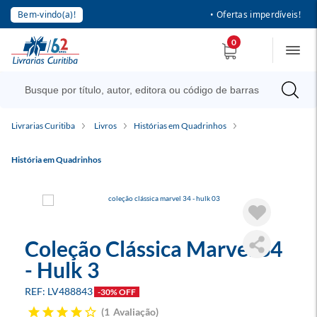
Bem-vindo(a)!
• Ofertas imperdíveis!
0
Livrarias Curitiba
Livros
Histórias em Quadrinhos
História em Quadrinhos
Coleção Clássica Marvel 34
- Hulk 3
LV488843
-30% OFF
1
Avaliação