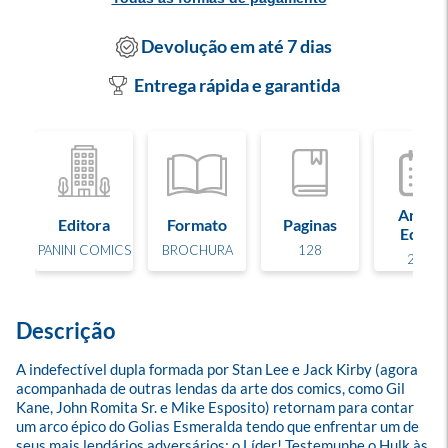
Devolução em até 7 dias
Entrega rápida e garantida
Ano de
Editora
Formato
Paginas
Edição
PANINI COMICS
BROCHURA
128
2022
Descrição
A indefectível dupla formada por Stan Lee e Jack Kirby (agora 
acompanhada de outras lendas da arte dos comics, como Gil 
Kane, John Romita Sr. e Mike Esposito) retornam para contar 
um arco épico do Golias Esmeralda tendo que enfrentar um de 
seus mais lendários adversários: o Líder! Testemunhe o Hulk às 