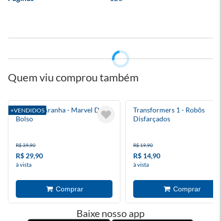
Quem viu comprou também
Homem-Aranha - Marvel De
Transformers 1 - Robôs
+VENDIDOS
Bolso
Disfarçados
R$ 39,90
R$ 19,90
R$ 29,90
R$ 14,90
à vista
à vista
Baixe nosso app