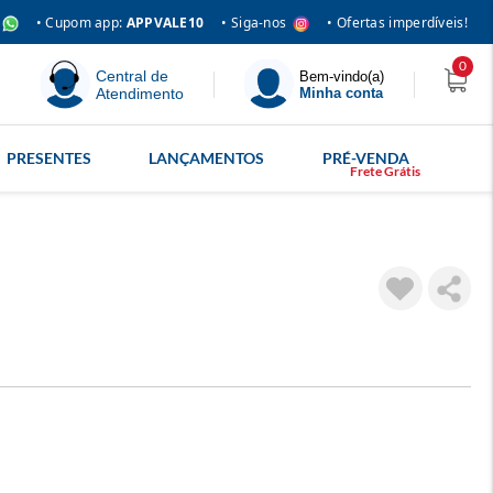
• Siga-nos
• Cupom app:
APPVALE10
• Ofertas imperdíveis!
0
Central de
Bem-vindo(a)
Atendimento
Minha conta
PRESENTES
LANÇAMENTOS
PRÉ-VENDA