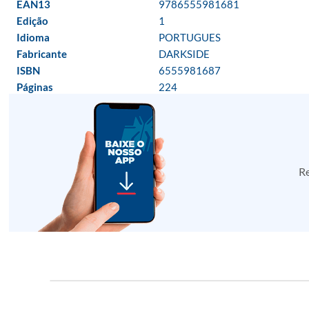
EAN13
9786555981681
Edição
1
Idioma
PORTUGUES
Fabricante
DARKSIDE
ISBN
6555981687
Páginas
224
Re