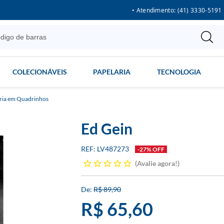
• Atendimento: (41) 3330-5191
COLECIONÁVEIS
PAPELARIA
TECNOLOGIA
ria em Quadrinhos
Ed Gein
LV487273
-27% OFF
Avalie agora!
R$ 89,90
R$ 65,60