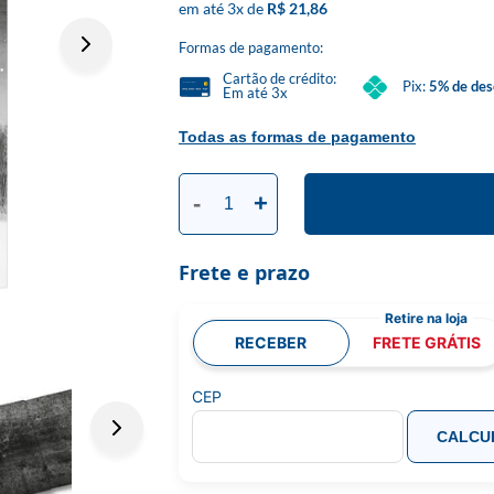
3
x
R$ 21,86
Formas de pagamento:
Cartão de crédito:
Pix:
5% de des
Em até 3x
Todas as formas de pagamento
-
+
Frete e prazo
RECEBER
FRETE GRÁTIS
CEP
CALCU