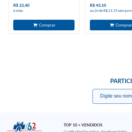
R$ 22,40
R$ 43,10
à vista
ou 2x de R$ 21,55 sem juro
PARTIC
TOP 10 + VENDIDOS
Curitiba Em Figurinhas - Envelopes Soltos