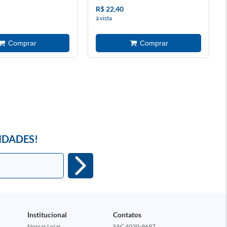
R$ 22,40
à vista
IDADES!
Institucional
Contatos
Nossas Lojas
SAC 4020-9697