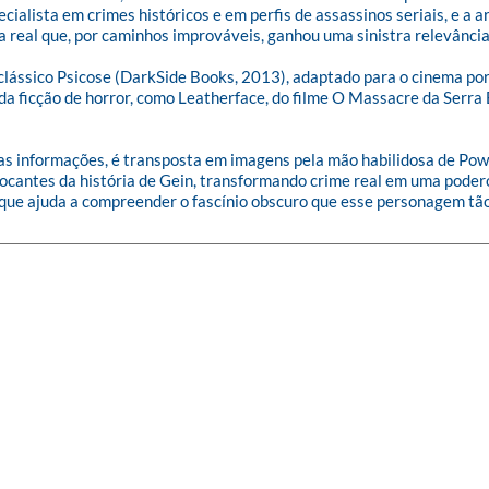
ecialista em crimes históricos e em perfis de assassinos seriais, e a
real que, por caminhos improváveis, ganhou uma sinistra relevância c
u clássico Psicose (DarkSide Books, 2013), adaptado para o cinema po
 ficção de horror, como Leatherface, do filme O Massacre da Serra El
s informações, é transposta em imagens pela mão habilidosa de Powel
ocantes da história de Gein, transformando crime real em uma podero
 que ajuda a compreender o fascínio obscuro que esse personagem tão 