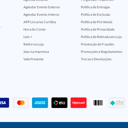
Agendar Evento Externo
Política de Entregas
Agendar Evento Interno
Política de Exclusão
APP Livrarias Curitiba
Política de Pré-Venda
ção Comemorativa 50 Anos (Encontros Clássicos Dc E Marvel)
Hora do Conto
Política de Privacidade
Leio +
Política de Retirada em Loja
Retire na Loja
Prevenção de Fraudes
Saiu na Imprensa
Promoções e Regulamentos
Vale Presente
Trocas e Devoluções