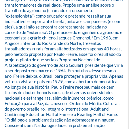
transformadores da realidade. Propõe uma análise sobre o 
trabalho do agrônomo (chamado erroneamente 
"extensionista") como educador e pretende ressaltar sua 
indiscutível e importante tarefa junto aos camponeses (e com 
eles), a qual não se encontra corretamente indicada no 
conceito de "extensão". O prefácio é do engenheiro agrônomo e 
economista agrário chileno Jacques Chonchol. *Em 1963, em 
Angicos, interior do Rio Grande do Norte, trezentos 
trabalhadores rurais foram alfabetizados em apenas 40 horas, 
pelo método proposto por Paulo Freire. Esse foi o resultado do 
projeto-piloto do que seria o Programa Nacional de 
Alfabetização do governo de João Goulart, presidente que viria 
a ser deposto em março de 1964. Em outubro desse mesmo 
ano, Freire deixou o Brasil para proteger a própria vida. Apenas 
voltou a visitar o país em 1979, com a abertura democrática. 
Ao longo de sua história, Paulo Freire recebeu mais de cem 
títulos de doutor honoris causa, de diversas universidades 
nacionais e estrangeiras, além de inúmeros prêmios, como 
Educação para a Paz, da Unesco, e Ordem do Mérito Cultural, 
do governo brasileiro. Integra o International Adult and 
Continuing Education Hall of Fame e o Reading Hall of Fame. 
"O diálogo e a problematização não adormecem a ninguém. 
Conscientizam. Na dialogicidade, na problematização, 