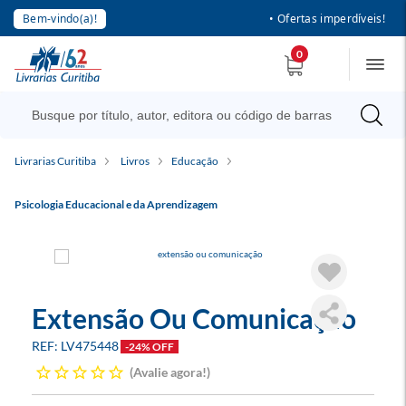
Bem-vindo(a)!
• Ofertas imperdíveis!
0
Livrarias Curitiba
Livros
Educação
Psicologia Educacional e da Aprendizagem
Extensão Ou Comunicação
LV475448
-24% OFF
Avalie agora!