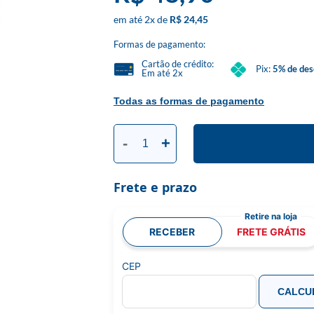
2
x
R$ 24,45
Formas de pagamento:
Cartão de crédito:
Pix:
5% de des
Em até 2x
Todas as formas de pagamento
-
+
Frete e prazo
RECEBER
FRETE GRÁTIS
CEP
CALCU