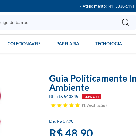
• Atendimento: (41) 3330-5191
COLECIONÁVEIS
PAPELARIA
TECNOLOGIA
Guia Politicamente I
Ambiente
LV540345
-30% OFF
1
Avaliação
R$ 69,90
R$ 48,90