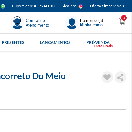
• Siga-nos
• Cupom app:
APPVALE10
• Ofertas imperdíveis!
0
Central de
Bem-vindo(a)
Atendimento
Minha conta
PRESENTES
LANÇAMENTOS
PRÉ-VENDA
ncorreto Do Meio