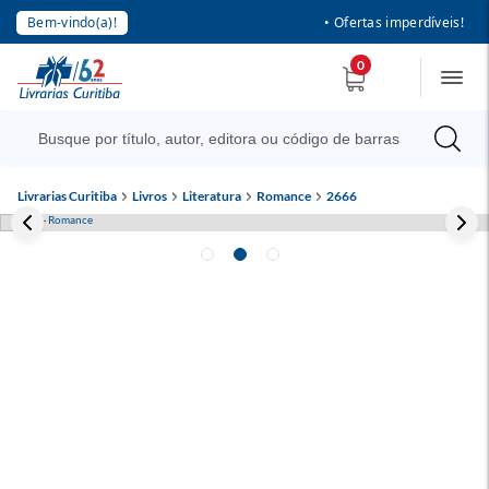
Bem-vindo(a)!
• Ofertas imperdíveis!
0
Livrarias Curitiba
Livros
Literatura
Romance
2666