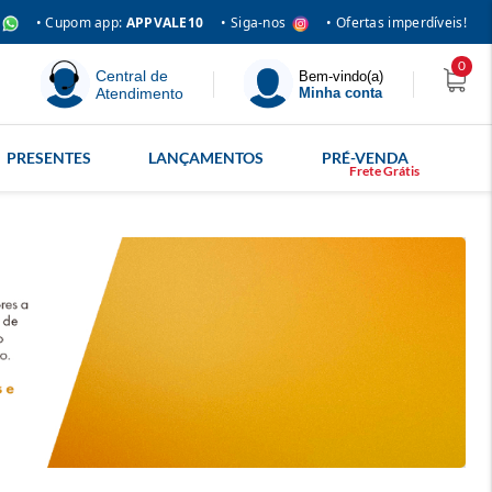
• Siga-nos
• Cupom app:
APPVALE10
• Ofertas imperdíveis!
0
Central de
Bem-vindo(a)
Atendimento
Minha conta
PRESENTES
LANÇAMENTOS
PRÉ-VENDA