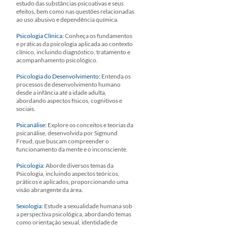
estudo das substâncias psicoativas e seus
efeitos, bem como nas questões relacionadas
ao uso abusivo e dependência química.
Psicologia Clínica:
Conheça os fundamentos
e práticas da psicologia aplicada ao contexto
clínico, incluindo diagnóstico, tratamento e
acompanhamento psicológico.
Psicologia do Desenvolvimento:
Entenda os
processos de desenvolvimento humano
desde a infância até a idade adulta,
abordando aspectos físicos, cognitivos e
sociais.
Psicanálise:
Explore os conceitos e teorias da
psicanálise, desenvolvida por Sigmund
Freud, que buscam compreender o
funcionamento da mente e o inconsciente.
Psicologia:
Aborde diversos temas da
Psicologia, incluindo aspectos teóricos,
práticos e aplicados, proporcionando uma
visão abrangente da área.
Sexologia:
Estude a sexualidade humana sob
a perspectiva psicológica, abordando temas
como orientação sexual, identidade de