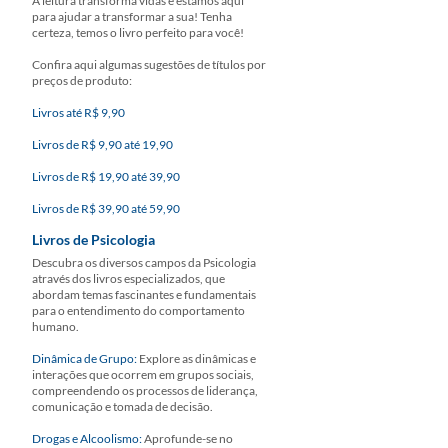
A leitura transforma vidas e estamos aqui
para ajudar a transformar a sua! Tenha
certeza, temos o livro perfeito para você!
Confira aqui algumas sugestões de títulos por
preços de produto:
Livros até R$ 9,90
Livros de R$ 9,90 até 19,90
Livros de R$ 19,90 até 39,90
Livros de R$ 39,90 até 59,90
Livros de Psicologia
Descubra os diversos campos da Psicologia
através dos livros especializados, que
abordam temas fascinantes e fundamentais
para o entendimento do comportamento
humano.
Dinâmica de Grupo:
Explore as dinâmicas e
interações que ocorrem em grupos sociais,
compreendendo os processos de liderança,
comunicação e tomada de decisão.
Drogas e Alcoolismo:
Aprofunde-se no