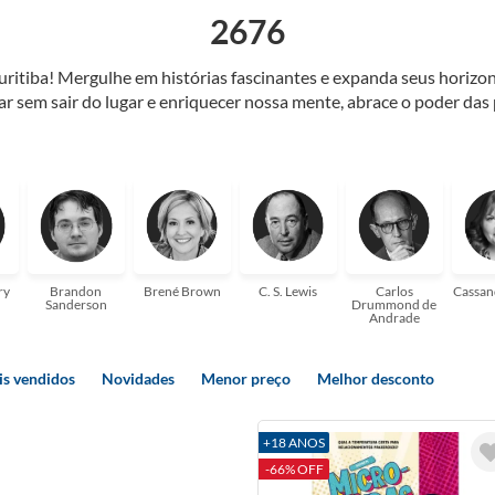
2676
Curitiba! Mergulhe em histórias fascinantes e expanda seus horiz
jar sem sair do lugar e enriquecer nossa mente, abrace o poder das
também mergulhe em histórias e passe um tempo no mundo da imagi
 ajudar a transformar a sua! Tenha certeza, temos o livro perfeito 
ry
Brandon
Brené Brown
C. S. Lewis
Carlos
Cassan
Sanderson
Drummond de
Andrade
s vendidos
Novidades
Menor preço
Melhor desconto
+18 ANOS
-66% OFF