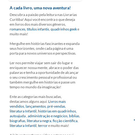
A cada livro, uma nova aventura!
Descubra a paixão pela leitura nas Livrarias
Curitiba! Aqui você encontra o que deseja
em livros dos mais diversos gêneros,
romances
,
títulos infantis
,
quadrinhos geek
e
muito mais!
Mergulhe em histórias fascinantes e expanda
seus horizontes, onde cada página é uma
porta para novos universos e perspectivas.
Ler nos permite viajar sem sair do lugar e
enriquecer nossa mente, abrace o poder das
palavras e tenha a oportunidade de alcançar
o seu crescimento pessoal e profissional ou
também mergulhe em histórias e passe um
tempo no mundo da imaginação!
Ente as categorias mais buscadas,
destacamos alguns aqui:
Livros mais
vendidos
,
lançamentos
,
pré-vendas
,
literatura Infantil
,
histórias em quadrinhos
,
autoajuda
,
administração e negócios
,
bíblias
,
biografias
,
literatura negra
,
ficção cientifica
,
literatura Infantil
,
terror
e muito mais!