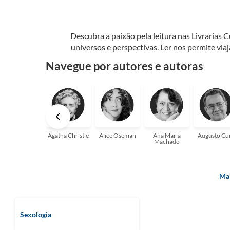
Descubra a paixão pela leitura nas Livrarias 
universos e perspectivas. Ler nos permite via
seu crescimento pessoal e profissional ou 
Navegue por autores e autoras
aqui para
Agatha Christie
Alice Oseman
Ana Maria
Augusto Cu
Machado
Mai
Sexologia