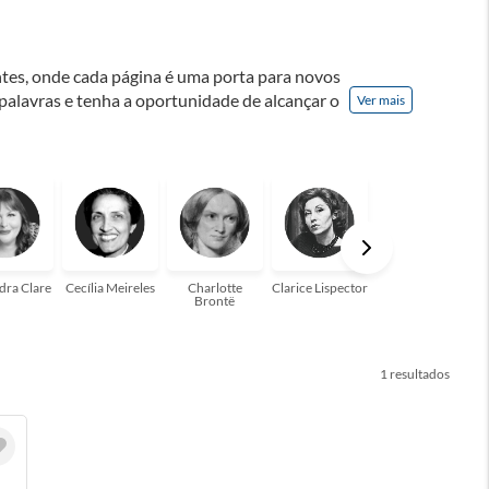
ontes, onde cada página é uma porta para novos
 palavras e tenha a oportunidade de alcançar o
Ver mais
nação! A leitura transforma vidas e estamos
para você!
dra Clare
Cecília Meireles
Charlotte
Clarice Lispector
Colleen Hoover
Brontë
1