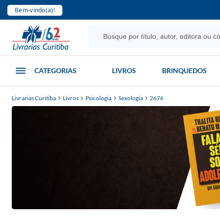
Bem-vindo(a)!
CATEGORIAS
LIVROS
BRINQUEDOS
Livrarias Curitiba
Livros
Psicologia
Sexologia
2676